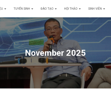
IỆU
TUYỂN SINH
ĐÀO TẠO
HỘI THẢO
SINH VIÊN
November 2025