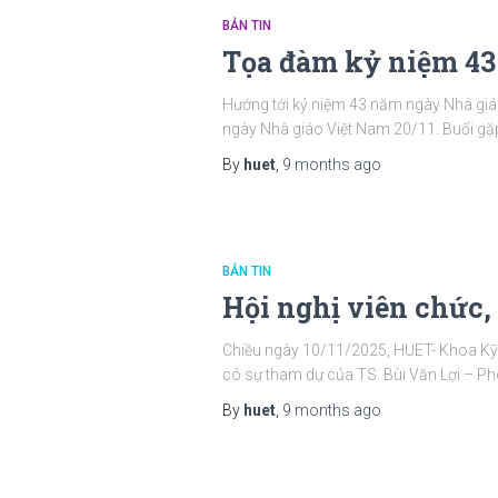
BẢN TIN
Tọa đàm kỷ niệm 43
Hướng tới kỷ niệm 43 năm ngày Nhà gi
ngày Nhà giáo Việt Nam 20/11. Buổi gặp 
By
huet
,
9 months
ago
BẢN TIN
Hội nghị viên chức,
Chiều ngày 10/11/2025, HUET- Khoa Kỹ t
có sự tham dự của TS. Bùi Văn Lợi – Ph
By
huet
,
9 months
ago