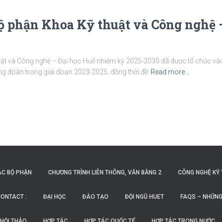
Bộ phận Khoa Kỹ thuật và Công nghệ 
t và Công nghệ – Đại học Huế nhiệm kỳ 2025-2030 đã được tổ chức vào 
ng đoàn trong giai đoạn 2023-2025, đồng thời đề
Read more…
ÁC BỘ PHẬN
CHƯƠNG TRÌNH LIÊN THÔNG, VĂN BẰNG 2
CÔNG NGHỆ KỸ 
ONTACT :
ĐẠI HỌC
ĐÀO TẠO
ĐỘI NGŨ HUET
FAQS – NHỮNG
HỘI THẢO
HỢP TÁC
HỢP TÁC QUỐC TẾ
HỢP TÁC TRONG NƯỚC