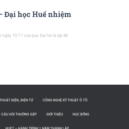
– Đại học Huế nhiệm
ngày 10/11 vừa qua. Đại hội là dịp để
THUẬT ĐIỆN, ĐIỆN TỬ
CÔNG NGHỆ KỸ THUẬT Ô TÔ
 CÂU HỎI THƯỜNG GẶP
GIỚI THIỆU
HỌC BỔNG
HUET – HÀNH TRÌNH 1 NĂM THÀNH LẬP