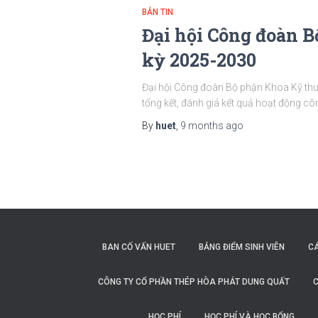
BẢN TIN
Đại hội Công đoàn 
kỳ 2025-2030
Đại hội Công đoàn Bộ phận Khoa Kỹ thuậ
tổng kết, đánh giá kết quả hoạt động cô
By
huet
,
9 months
ago
BAN CỐ VẤN HUET
BẢNG ĐIỂM SINH VIÊN
C
CÔNG TY CỔ PHẦN THÉP HÒA PHÁT DUNG QUẤT
C
HỌC PHÍ
HỌC PHÍ VÀ HỌC BỔNG