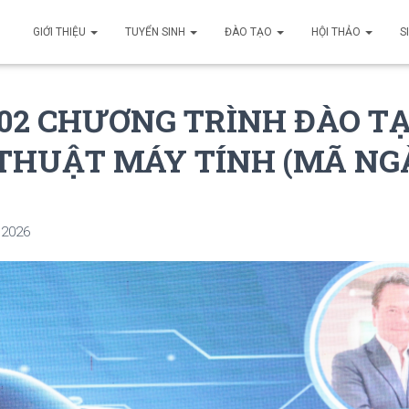
GIỚI THIỆU
TUYỂN SINH
ĐÀO TẠO
HỘI THẢO
S
 02 CHƯƠNG TRÌNH ĐÀO T
THUẬT MÁY TÍNH (MÃ N
 2026