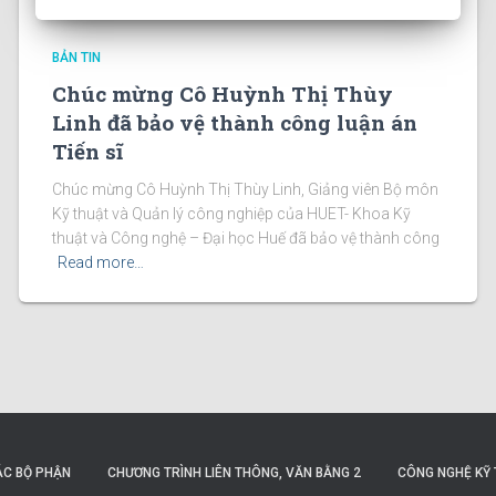
BẢN TIN
Chúc mừng Cô Huỳnh Thị Thùy
Linh đã bảo vệ thành công luận án
Tiến sĩ
Chúc mừng Cô Huỳnh Thị Thùy Linh, Giảng viên Bộ môn
Kỹ thuật và Quản lý công nghiệp của HUET- Khoa Kỹ
thuật và Công nghệ – Đại học Huế đã bảo vệ thành công
Read more…
ÁC BỘ PHẬN
CHƯƠNG TRÌNH LIÊN THÔNG, VĂN BẰNG 2
CÔNG NGHỆ KỸ 