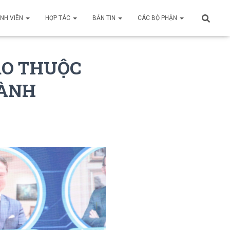
INH VIÊN
HỢP TÁC
BẢN TIN
CÁC BỘ PHẬN
ẠO THUỘC
GÀNH