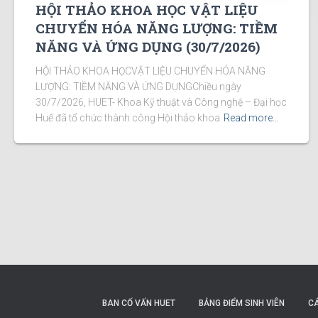
HỘI THẢO KHOA HỌC VẬT LIỆU
CHUYỂN HÓA NĂNG LƯỢNG: TIỀM
NĂNG VÀ ỨNG DỤNG (30/7/2026)
HỘI THẢO KHOA HỌCVẬT LIỆU CHUYỂN HÓA NĂNG
LƯỢNG: TIỀM NĂNG VÀ ỨNG DỤNGChiều ngày
30/7/2026, HUET- Khoa Kỹ thuật và Công nghệ – Đại học
Huế đã tổ chức thành công Hội thảo khoa
Read more…
BAN CỐ VẤN HUET
BẢNG ĐIỂM SINH VIÊN
C