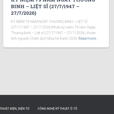
BINH – LIỆT SĨ (27/7/1947 –
27/7/2026)
KỶ NIỆM 79 NĂM NGÀY THƯƠNG BINH – LIỆT SĨ
(27/7/1947 – 27/7/2026)Nhân kỷ niệm 79 năm Ngày
Thương binh – Liệt sĩ (27/7/1947 – 27/7/2026), Đoàn
tình nguyện Chiến dịch Mùa hè Xanh 2026
Read more…
THUẬT ĐIỆN, ĐIỆN TỬ
CÔNG NGHỆ KỸ THUẬT Ô TÔ