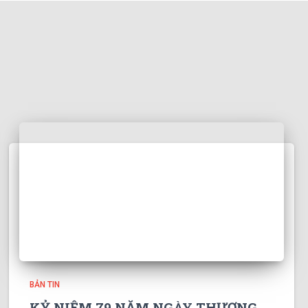
BẢN TIN
KỶ NIỆM 79 NĂM NGÀY THƯƠNG