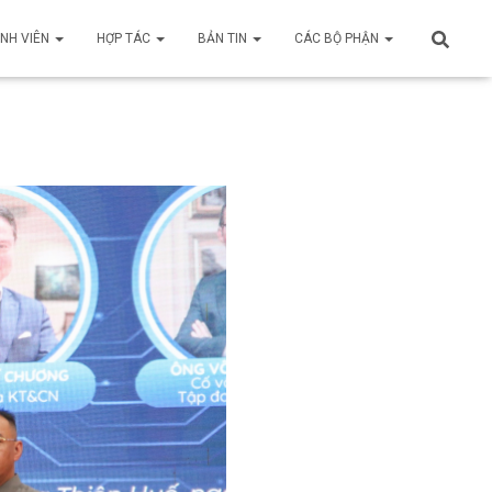
INH VIÊN
HỢP TÁC
BẢN TIN
CÁC BỘ PHẬN