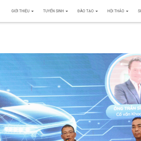
GIỚI THIỆU
TUYỂN SINH
ĐÀO TẠO
HỘI THẢO
S