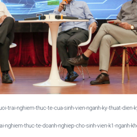
uoi-trai-nghiem-thuc-te-cua-sinh-vien-nganh-ky-thuat-dien-k
trai-nghiem-thuc-te-doanh-nghiep-cho-sinh-vien-k1-nganh-kho