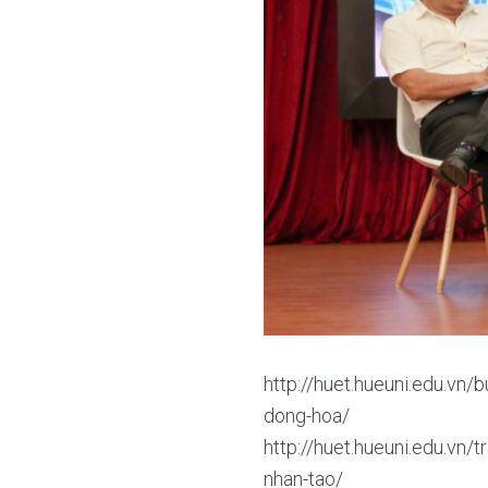
http://huet.hueuni.edu.vn/b
dong-hoa/
http://huet.hueuni.edu.vn/
nhan-tao/