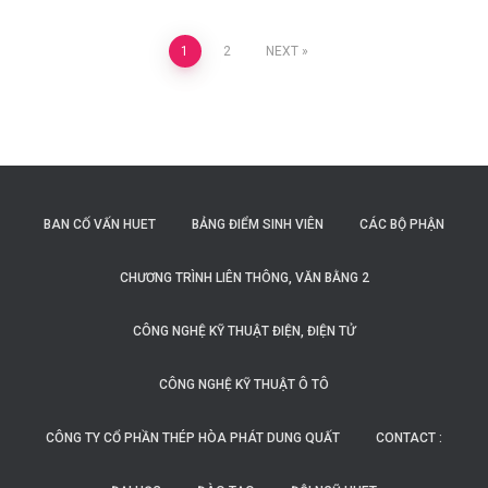
Posts
1
2
NEXT
navigation
BAN CỐ VẤN HUET
BẢNG ĐIỂM SINH VIÊN
CÁC BỘ PHẬN
CHƯƠNG TRÌNH LIÊN THÔNG, VĂN BẰNG 2
CÔNG NGHỆ KỸ THUẬT ĐIỆN, ĐIỆN TỬ
CÔNG NGHỆ KỸ THUẬT Ô TÔ
CÔNG TY CỔ PHẦN THÉP HÒA PHÁT DUNG QUẤT
CONTACT :