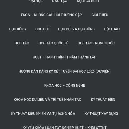
ĐẠI HỌC
ĐÀO TẠO
ĐỘI NGŨ HUET
FAQS – NHỮNG CÂU HỎI THƯỜNG GẶP
GIỚI THIỆU
HỌC BỔNG
HỌC PHÍ
HỌC PHÍ VÀ HỌC BỔNG
HỘI THẢO
HỢP TÁC
HỢP TÁC QUỐC TẾ
HỢP TÁC TRONG NƯỚC
HUET – HÀNH TRÌNH 1 NĂM THÀNH LẬP
HƯỚNG DẪN ĐĂNG KÝ XÉT TUYỂN ĐẠI HỌC 2026 (DỰ KIẾN)
KHOA HỌC – CÔNG NGHỆ
KHOA HỌC DỮ LIỆU VÀ TRÍ TUỆ NHÂN TẠO
KỸ THUẬT ĐIỆN
KỸ THUẬT ĐIỀU KHIỂN VÀ TỰ ĐỘNG HÓA
KỸ THUẬT XÂY DỰNG
KỶ YẾU KHÓA LUẬN TỐT NGHIỆP HUET – KHDL&TTNT