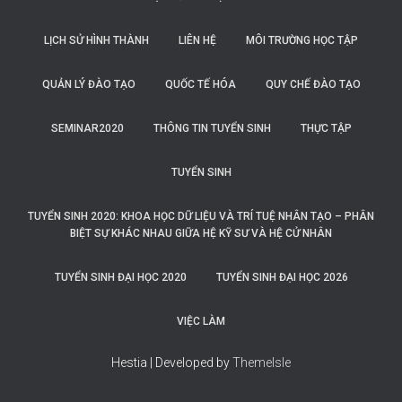
LỊCH SỬ HÌNH THÀNH
LIÊN HỆ
MÔI TRƯỜNG HỌC TẬP
QUẢN LÝ ĐÀO TẠO
QUỐC TẾ HÓA
QUY CHẾ ĐÀO TẠO
SEMINAR2020
THÔNG TIN TUYỂN SINH
THỰC TẬP
TUYỂN SINH
TUYỂN SINH 2020: KHOA HỌC DỮ LIỆU VÀ TRÍ TUỆ NHÂN TẠO – PHÂN
BIỆT SỰ KHÁC NHAU GIỮA HỆ KỸ SƯ VÀ HỆ CỬ NHÂN
TUYỂN SINH ĐẠI HỌC 2020
TUYỂN SINH ĐẠI HỌC 2026
VIỆC LÀM
Hestia | Developed by
ThemeIsle