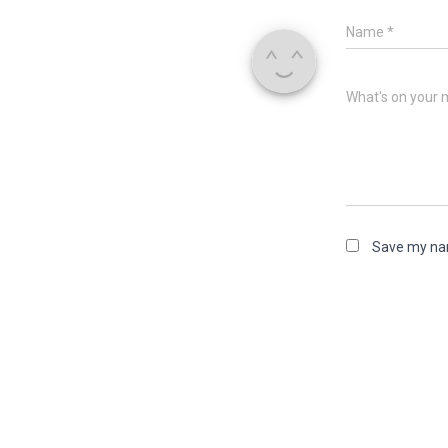
Name
*
What's on your 
Save my nam