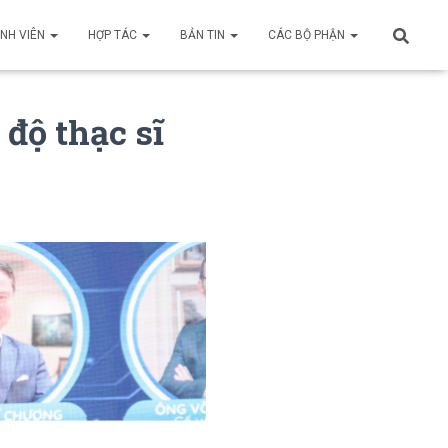
INH VIÊN
HỢP TÁC
BẢN TIN
CÁC BỘ PHẬN
độ thạc sĩ