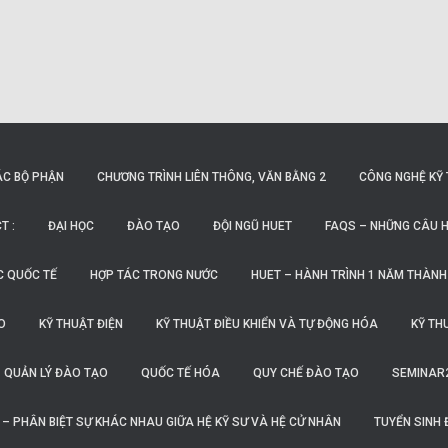
ÁC BỘ PHẬN
CHƯƠNG TRÌNH LIÊN THÔNG, VĂN BẰNG 2
CÔNG NGHỆ KỸ 
T :
ĐẠI HỌC
ĐÀO TẠO
ĐỘI NGŨ HUET
FAQS – NHỮNG CÂU H
C QUỐC TẾ
HỢP TÁC TRONG NƯỚC
HUET – HÀNH TRÌNH 1 NĂM THÀNH
O
KỸ THUẬT ĐIỆN
KỸ THUẬT ĐIỀU KHIỂN VÀ TỰ ĐỘNG HÓA
KỸ TH
QUẢN LÝ ĐÀO TẠO
QUỐC TẾ HÓA
QUY CHẾ ĐÀO TẠO
SEMINAR
O – PHÂN BIỆT SỰ KHÁC NHAU GIỮA HỆ KỸ SƯ VÀ HỆ CỬ NHÂN
TUYỂN SINH 