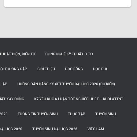
THUẬT ĐIỆN, ĐIỆN TỬ
CÔNG NGHỆ KỸ THUẬT Ô TÔ
ỎI THƯỜNG GẶP
GIỚI THIỆU
HỌC BỔNG
HỌC PHÍ
 LẬP
HƯỚNG DẪN ĐĂNG KÝ XÉT TUYỂN ĐẠI HỌC 2026 (DỰ KIẾN)
UẬT XÂY DỰNG
KỶ YẾU KHÓA LUẬN TỐT NGHIỆP HUET – KHDL&TTNT
2020
THÔNG TIN TUYỂN SINH
THỰC TẬP
TUYỂN SINH
ĐẠI HỌC 2020
TUYỂN SINH ĐẠI HỌC 2026
VIỆC LÀM