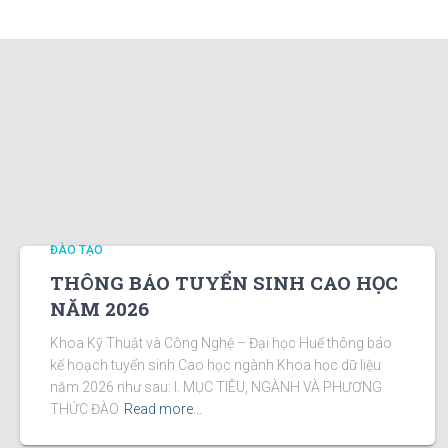
ĐÀO TẠO
THÔNG BÁO TUYỂN SINH CAO HỌC
NĂM 2026
Khoa Kỹ Thuật và Công Nghệ – Đại học Huế thông báo
kế hoạch tuyển sinh Cao học ngành Khoa học dữ liệu
năm 2026 như sau: I. MỤC TIÊU, NGÀNH VÀ PHƯƠNG
THỨC ĐÀO
Read more…