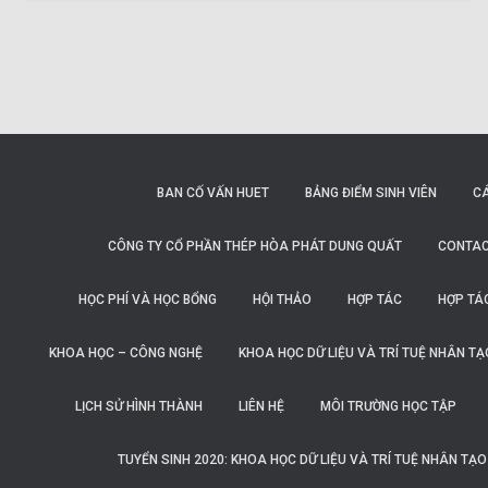
BAN CỐ VẤN HUET
BẢNG ĐIỂM SINH VIÊN
C
CÔNG TY CỔ PHẦN THÉP HÒA PHÁT DUNG QUẤT
CONTAC
HỌC PHÍ VÀ HỌC BỔNG
HỘI THẢO
HỢP TÁC
HỢP TÁ
KHOA HỌC – CÔNG NGHỆ
KHOA HỌC DỮ LIỆU VÀ TRÍ TUỆ NHÂN TẠ
LỊCH SỬ HÌNH THÀNH
LIÊN HỆ
MÔI TRƯỜNG HỌC TẬP
TUYỂN SINH 2020: KHOA HỌC DỮ LIỆU VÀ TRÍ TUỆ NHÂN TẠ