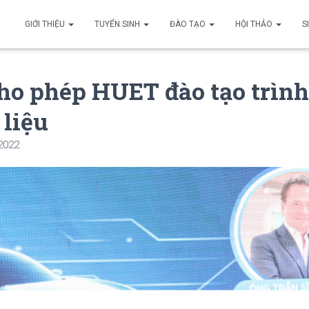
GIỚI THIỆU
TUYỂN SINH
ĐÀO TẠO
HỘI THẢO
S
ho phép HUET đào tạo trình 
 liệu
 2022