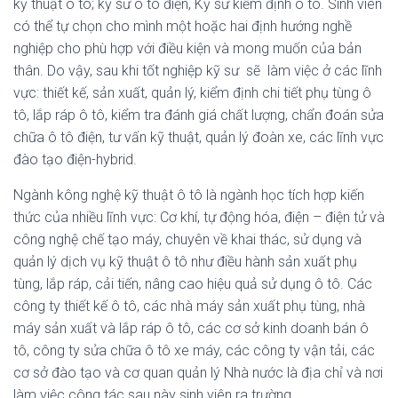
kỹ thuật ô tô; kỹ sư ô tô điện, Kỹ sư kiểm định ô tô. Sinh viên
có thể tự chọn cho mình một hoặc hai định hướng nghề
nghiệp cho phù hợp với điều kiện và mong muốn của bản
thân. Do vậy, sau khi tốt nghiệp kỹ sư sẽ làm việc ở các lĩnh
vực: thiết kế, sản xuất, quản lý, kiểm định chi tiết phụ tùng ô
tô, lắp ráp ô tô, kiểm tra đánh giá chất lượng, chẩn đoán sửa
chữa ô tô điện, tư vấn kỹ thuật, quản lý đoàn xe, các lĩnh vực
đào tạo điện-hybrid.
Ngành kông nghệ kỹ thuật ô tô là ngành học tích hợp kiến
thức của nhiều lĩnh vực: Cơ khí, tự động hóa, điện – điện tử và
công nghệ chế tạo máy, chuyên về khai thác, sử dụng và
quản lý dịch vụ kỹ thuật ô tô như điều hành sản xuất phụ
tùng, lắp ráp, cải tiến, nâng cao hiệu quả sử dụng ô tô. Các
công ty thiết kế ô tô, các nhà máy sản xuất phụ tùng, nhà
máy sản xuất và lắp ráp ô tô, các cơ sở kinh doanh bán ô
tô, công ty sửa chữa ô tô xe máy, các công ty vận tải, các
cơ sở đào tạo và cơ quan quản lý Nhà nước là địa chỉ và nơi
làm việc công tác sau này sinh viên ra trường