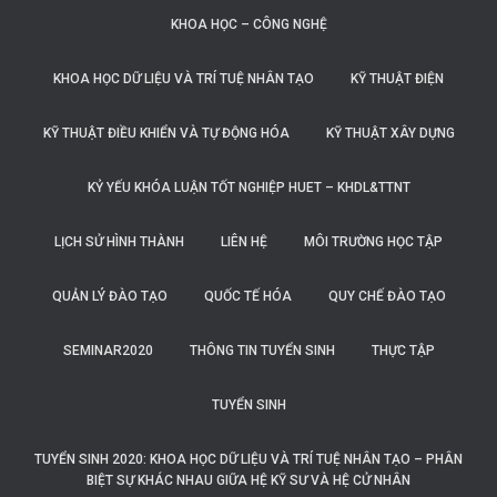
KHOA HỌC – CÔNG NGHỆ
KHOA HỌC DỮ LIỆU VÀ TRÍ TUỆ NHÂN TẠO
KỸ THUẬT ĐIỆN
KỸ THUẬT ĐIỀU KHIỂN VÀ TỰ ĐỘNG HÓA
KỸ THUẬT XÂY DỰNG
KỶ YẾU KHÓA LUẬN TỐT NGHIỆP HUET – KHDL&TTNT
LỊCH SỬ HÌNH THÀNH
LIÊN HỆ
MÔI TRƯỜNG HỌC TẬP
QUẢN LÝ ĐÀO TẠO
QUỐC TẾ HÓA
QUY CHẾ ĐÀO TẠO
SEMINAR2020
THÔNG TIN TUYỂN SINH
THỰC TẬP
TUYỂN SINH
TUYỂN SINH 2020: KHOA HỌC DỮ LIỆU VÀ TRÍ TUỆ NHÂN TẠO – PHÂN
BIỆT SỰ KHÁC NHAU GIỮA HỆ KỸ SƯ VÀ HỆ CỬ NHÂN