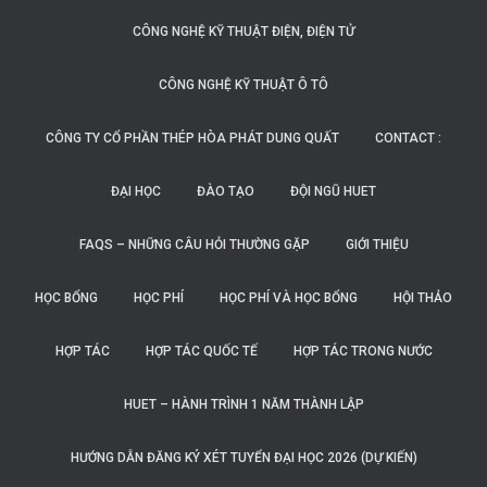
CÔNG NGHỆ KỸ THUẬT ĐIỆN, ĐIỆN TỬ
CÔNG NGHỆ KỸ THUẬT Ô TÔ
CÔNG TY CỔ PHẦN THÉP HÒA PHÁT DUNG QUẤT
CONTACT :
ĐẠI HỌC
ĐÀO TẠO
ĐỘI NGŨ HUET
FAQS – NHỮNG CÂU HỎI THƯỜNG GẶP
GIỚI THIỆU
HỌC BỔNG
HỌC PHÍ
HỌC PHÍ VÀ HỌC BỔNG
HỘI THẢO
HỢP TÁC
HỢP TÁC QUỐC TẾ
HỢP TÁC TRONG NƯỚC
HUET – HÀNH TRÌNH 1 NĂM THÀNH LẬP
HƯỚNG DẪN ĐĂNG KÝ XÉT TUYỂN ĐẠI HỌC 2026 (DỰ KIẾN)