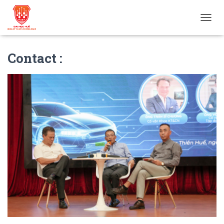
T
O
G
Contact :
G
L
E
N
A
V
I
G
A
T
I
O
N