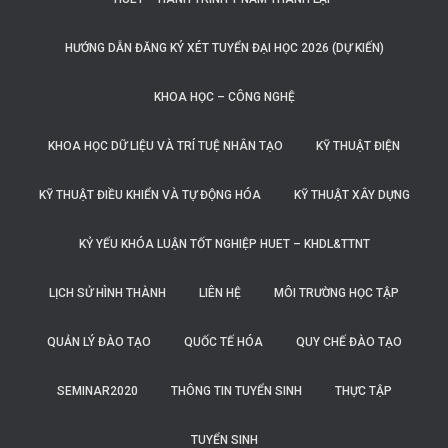
HƯỚNG DẪN ĐĂNG KÝ XÉT TUYỂN ĐẠI HỌC 2026 (DỰ KIẾN)
KHOA HỌC – CÔNG NGHỆ
KHOA HỌC DỮ LIỆU VÀ TRÍ TUỆ NHÂN TẠO
KỸ THUẬT ĐIỆN
KỸ THUẬT ĐIỀU KHIỂN VÀ TỰ ĐỘNG HÓA
KỸ THUẬT XÂY DỰNG
KỶ YẾU KHÓA LUẬN TỐT NGHIỆP HUET – KHDL&TTNT
LỊCH SỬ HÌNH THÀNH
LIÊN HỆ
MÔI TRƯỜNG HỌC TẬP
QUẢN LÝ ĐÀO TẠO
QUỐC TẾ HÓA
QUY CHẾ ĐÀO TẠO
SEMINAR2020
THÔNG TIN TUYỂN SINH
THỰC TẬP
TUYỂN SINH