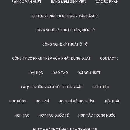
BAN CỐ VẤN HUET
BẢNG ĐIỂM SINH VIÊN
CÁC BỘ PHẬN
CHƯƠNG TRÌNH LIÊN THÔNG, VĂN BẰNG 2
CÔNG NGHỆ KỸ THUẬT ĐIỆN, ĐIỆN TỬ
CÔNG NGHỆ KỸ THUẬT Ô TÔ
CÔNG TY CỔ PHẦN THÉP HÒA PHÁT DUNG QUẤT
CONTACT :
ĐẠI HỌC
ĐÀO TẠO
ĐỘI NGŨ HUET
FAQS – NHỮNG CÂU HỎI THƯỜNG GẶP
GIỚI THIỆU
HỌC BỔNG
HỌC PHÍ
HỌC PHÍ VÀ HỌC BỔNG
HỘI THẢO
HỢP TÁC
HỢP TÁC QUỐC TẾ
HỢP TÁC TRONG NƯỚC
HUET – HÀNH TRÌNH 1 NĂM THÀNH LẬP