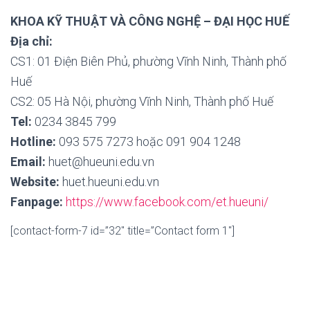
KHOA KỸ THUẬT VÀ CÔNG NGHỆ – ĐẠI HỌC HUẾ
Địa chỉ:
CS1: 01 Điện Biên Phủ, phường Vĩnh Ninh, Thành phố
Huế
CS2: 05 Hà Nội, phường Vĩnh Ninh, Thành phố Huế
Tel:
0234 3845 799
Hotline:
093 575 7273 hoặc 091 904 1248
Email:
huet@hueuni.edu.vn
Website:
huet.hueuni.edu.vn
Fanpage:
https://www.facebook.com/et.hueuni/
[contact-form-7 id=”32″ title=”Contact form 1″]