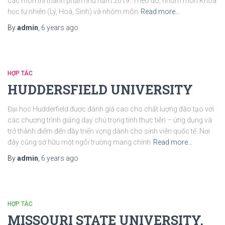
các môn thi thành phần như năm 2019. Theo đó, nhóm môn Khoa
học tự nhiên (Lý, Hoá, Sinh) và nhóm môn
Read more…
By
admin
,
6 years
ago
HỢP TÁC
HUDDERSFIELD UNIVERSITY
Đại học Hudderfield được đánh giá cao cho chất lượng đào tạo với
các chương trình giảng dạy chú trọng tính thực tiễn – ứng dụng và
trở thành điểm đến đầy triển vọng dành cho sinh viên quốc tế. Nơi
đây cũng sở hữu một ngôi trường mang chính
Read more…
By
admin
,
6 years
ago
HỢP TÁC
MISSOURI STATE UNIVERSITY,