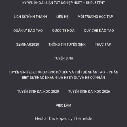
KỶ YẾU KHÓA LUẬN TỐT NGHIỆP HUET – KHDL&TTNT
LỊCH SỬ HÌNH THÀNH
LIÊN HỆ
MÔI TRƯỜNG HỌC TẬP
QUẢN LÝ ĐÀO TẠO
QUỐC TẾ HÓA
QUY CHẾ ĐÀO TẠO
SEMINAR2020
THÔNG TIN TUYỂN SINH
THỰC TẬP
TUYỂN SINH
TUYỂN SINH 2020: KHOA HỌC DỮ LIỆU VÀ TRÍ TUỆ NHÂN TẠO – PHÂN
BIỆT SỰ KHÁC NHAU GIỮA HỆ KỸ SƯ VÀ HỆ CỬ NHÂN
TUYỂN SINH ĐẠI HỌC 2020
TUYỂN SINH ĐẠI HỌC 2026
VIỆC LÀM
Hestia | Developed by
ThemeIsle