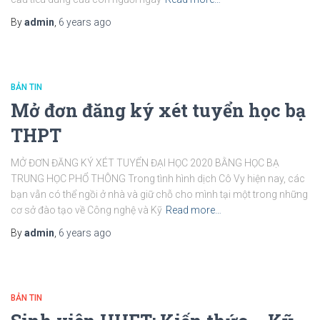
By
admin
,
6 years
ago
BẢN TIN
Mở đơn đăng ký xét tuyển học bạ
THPT
MỞ ĐƠN ĐĂNG KÝ XÉT TUYỂN ĐẠI HỌC 2020 BẰNG HỌC BẠ
TRUNG HỌC PHỔ THÔNG Trong tình hình dịch Cô Vy hiện nay, các
bạn vẫn có thể ngồi ở nhà và giữ chỗ cho mình tại một trong những
cơ sở đào tạo về Công nghệ và Kỹ
Read more…
By
admin
,
6 years
ago
BẢN TIN