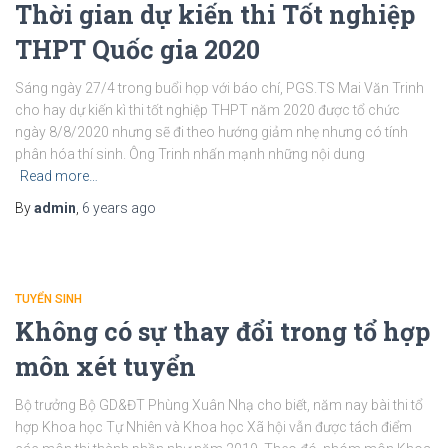
Thời gian dự kiến thi Tốt nghiệp
THPT Quốc gia 2020
Sáng ngày 27/4 trong buổi họp với báo chí, PGS.TS Mai Văn Trinh
cho hay dự kiến kì thi tốt nghiệp THPT năm 2020 được tổ chức
ngày 8/8/2020 nhưng sẽ đi theo hướng giảm nhẹ nhưng có tính
phân hóa thí sinh. Ông Trinh nhấn mạnh những nội dung
Read more…
By
admin
,
6 years
ago
TUYỂN SINH
Không có sự thay đổi trong tổ hợp
môn xét tuyển
Bộ trưởng Bộ GD&ĐT Phùng Xuân Nhạ cho biết, năm nay bài thi tổ
hợp Khoa học Tự Nhiên và Khoa học Xã hội vẫn được tách điểm