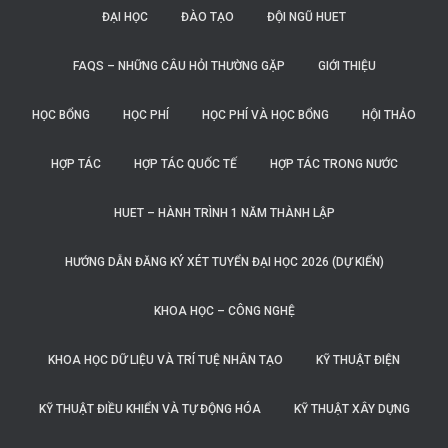
ĐẠI HỌC
ĐÀO TẠO
ĐỘI NGŨ HUET
FAQS – NHỮNG CÂU HỎI THƯỜNG GẶP
GIỚI THIỆU
HỌC BỔNG
HỌC PHÍ
HỌC PHÍ VÀ HỌC BỔNG
HỘI THẢO
HỢP TÁC
HỢP TÁC QUỐC TẾ
HỢP TÁC TRONG NƯỚC
HUET – HÀNH TRÌNH 1 NĂM THÀNH LẬP
HƯỚNG DẪN ĐĂNG KÝ XÉT TUYỂN ĐẠI HỌC 2026 (DỰ KIẾN)
KHOA HỌC – CÔNG NGHỆ
KHOA HỌC DỮ LIỆU VÀ TRÍ TUỆ NHÂN TẠO
KỸ THUẬT ĐIỆN
KỸ THUẬT ĐIỀU KHIỂN VÀ TỰ ĐỘNG HÓA
KỸ THUẬT XÂY DỰNG