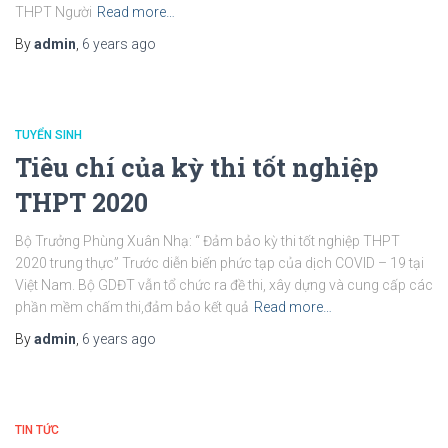
THPT Người
Read more…
By
admin
,
6 years
ago
TUYỂN SINH
Tiêu chí của kỳ thi tốt nghiệp
THPT 2020
Bộ Trưởng Phùng Xuân Nhạ: “ Đảm bảo kỳ thi tốt nghiệp THPT
2020 trung thực” Trước diễn biến phức tạp của dịch COVID – 19 tại
Việt Nam. Bộ GDĐT vẫn tổ chức ra đề thi, xây dựng và cung cấp các
phần mềm chấm thi,đảm bảo kết quả
Read more…
By
admin
,
6 years
ago
TIN TỨC