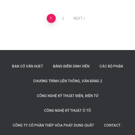
Posts
1
2
NEXT
navigation
BAN CỐ VẤN HUET
BẢNG ĐIỂM SINH VIÊN
CÁC BỘ PHẬN
CHƯƠNG TRÌNH LIÊN THÔNG, VĂN BẰNG 2
CÔNG NGHỆ KỸ THUẬT ĐIỆN, ĐIỆN TỬ
CÔNG NGHỆ KỸ THUẬT Ô TÔ
CÔNG TY CỔ PHẦN THÉP HÒA PHÁT DUNG QUẤT
CONTACT :