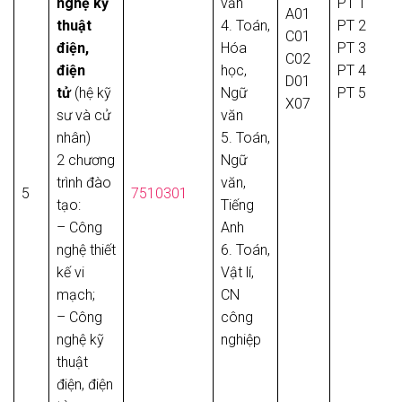
nghệ kỹ
văn
PT 1
A01
thuật
4. Toán,
PT 2
C01
điện,
Hóa
PT 3
C02
điện
học,
PT 4
D01
tử
(hệ kỹ
Ngữ
PT 5
X07
sư và cử
văn
nhân)
5. Toán,
2 chương
Ngữ
trình đào
văn,
5
7510301
tạo:
Tiếng
– Công
Anh
nghệ thiết
6. Toán,
kế vi
Vật lí,
mạch;
CN
– Công
công
nghệ kỹ
nghiệp
thuật
điện, điện