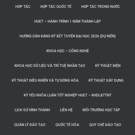
HỢP TÁC
HỢP TÁC QUỐC TẾ
HỢP TÁC TRONG NƯỚC
HUET – HÀNH TRÌNH 1 NĂM THÀNH LẬP
HƯỚNG DẪN ĐĂNG KÝ XÉT TUYỂN ĐẠI HỌC 2026 (DỰ KIẾN)
KHOA HỌC – CÔNG NGHỆ
KHOA HỌC DỮ LIỆU VÀ TRÍ TUỆ NHÂN TẠO
KỸ THUẬT ĐIỆN
KỸ THUẬT ĐIỀU KHIỂN VÀ TỰ ĐỘNG HÓA
KỸ THUẬT XÂY DỰNG
KỶ YẾU KHÓA LUẬN TỐT NGHIỆP HUET – KHDL&TTNT
LỊCH SỬ HÌNH THÀNH
LIÊN HỆ
MÔI TRƯỜNG HỌC TẬP
QUẢN LÝ ĐÀO TẠO
QUỐC TẾ HÓA
QUY CHẾ ĐÀO TẠO