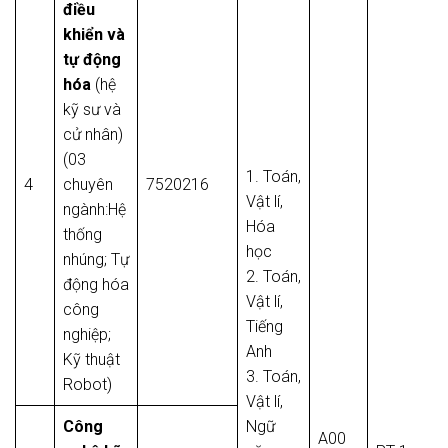
điều
khiển và
tự động
hóa
(hệ
kỹ sư và
cử nhân)
(03
1. Toán,
4
chuyên
7520216
Vật lí,
ngành:Hệ
Hóa
thống
học
nhúng; Tự
2. Toán,
động hóa
Vật lí,
công
Tiếng
nghiệp;
Anh
Kỹ thuật
3. Toán,
Robot)
Vật lí,
Công
Ngữ
A00