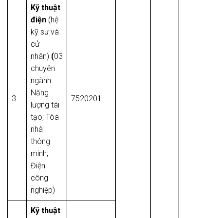
Kỹ thuật
điện
(hệ
kỹ sư và
cử
nhân)
(
03
chuyên
ngành:
Năng
3
7520201
lượng tái
tạo; Tòa
nhà
thông
minh;
Điện
công
nghiệp)
Kỹ thuật