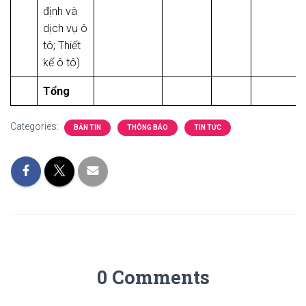
định và
dịch vụ ô
tô; Thiết
kế ô tô)
Tổng
Categories:
BẢN TIN
THÔNG BÁO
TIN TỨC
0 Comments