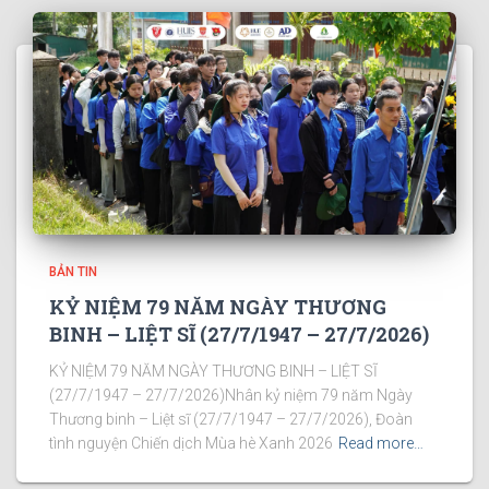
BẢN TIN
KỶ NIỆM 79 NĂM NGÀY THƯƠNG
BINH – LIỆT SĨ (27/7/1947 – 27/7/2026)
KỶ NIỆM 79 NĂM NGÀY THƯƠNG BINH – LIỆT SĨ
(27/7/1947 – 27/7/2026)Nhân kỷ niệm 79 năm Ngày
Thương binh – Liệt sĩ (27/7/1947 – 27/7/2026), Đoàn
tình nguyện Chiến dịch Mùa hè Xanh 2026
Read more…