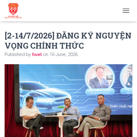
T
O
G
[2-14/7/2026] ĐĂNG KÝ NGUYỆN
G
L
VỌNG CHÍNH THỨC
E
N
Published by
huet
on
16 June, 2026
A
V
I
G
A
T
I
O
N