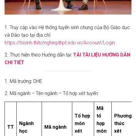
1. Truy cập vào Hệ thống tuyển sinh chung của Bộ Giáo dục
và Đào tạo tại địa chỉ:
https://thisinh.thitotnghiepthpt.edu.vn/Account/Login
2. Thực hiện theo Hướng dẫn tại:
TẢI TÀI LIỆU HƯỚNG DẪN
CHI TIẾT
1. Mã trường: DHE
2. Mã ngành – Tên ngành – Tổ hợp xét tuyển:
Mã
Tổ hợp
tổ
Phương
Ngành
môn
hợp
thức
TT
Mã ngành
học
xét
môn
xét