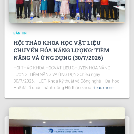
BẢN TIN
HỘI THẢO KHOA HỌC VẬT LIỆU
CHUYỂN HÓA NĂNG LƯỢNG: TIỀM
NĂNG VÀ ỨNG DỤNG (30/7/2026)
HỘI THẢO KHOA HỌCVẬT LIỆU CHUYỂN HÓA NĂNG
LƯỢNG: TIỀM NĂNG VÀ ỨNG DỤNGChiều ngày
30/7/2026, HUET- Khoa Kỹ thuật và Công nghệ – Đại học
Huế đã tổ chức thành công Hội thảo khoa
Read more…