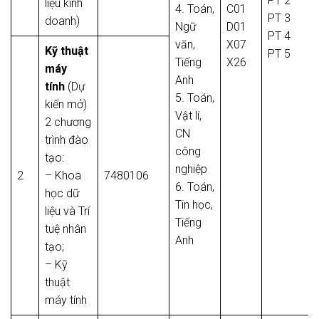
PT 2
liệu kinh
4. Toán,
C01
PT 3
doanh)
Ngữ
D01
PT 4
văn,
X07
Kỹ thuật
PT 5
Tiếng
X26
máy
Anh
tính
(Dự
5. Toán,
kiến mở)
Vật lí,
2 chương
CN
trình đào
công
tạo:
nghiệp
2
– Khoa
7480106
6. Toán,
học dữ
Tin học,
liệu và Trí
Tiếng
tuệ nhân
Anh
tạo;
– Kỹ
thuật
máy tính