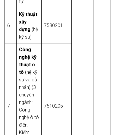
tử
Kỹ thuật
xây
6
7580201
dựng
(hệ
kỹ sư)
Công
nghệ kỹ
thuật ô
tô
(hệ kỹ
sư và cử
nhân) (3
chuyên
ngành:
7
7510205
Công
nghệ ô tô
điện;
Kiểm