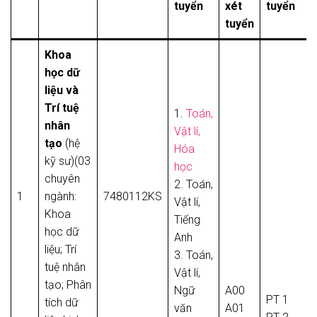
tuyển
xét
tuyển
tuyển
Khoa
học dữ
liệu và
Trí tuệ
1.
Toán,
nhân
Vật lí,
tạo
(hệ
Hóa
kỹ sư)(03
học
chuyên
2. Toán,
1
ngành:
7480112KS
Vật lí,
Khoa
Tiếng
học dữ
Anh
liệu; Trí
3. Toán,
tuệ nhân
Vật lí,
tạo; Phân
Ngữ
A00
PT 1
tích dữ
văn
A01