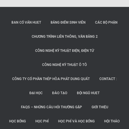
BAN CỐ VẤN HUET
BẢNG ĐIỂM SINH VIÊN
CÁC BỘ PHẬN
CHƯƠNG TRÌNH LIÊN THÔNG, VĂN BẰNG 2
CÔNG NGHỆ KỸ THUẬT ĐIỆN, ĐIỆN TỬ
CÔNG NGHỆ KỸ THUẬT Ô TÔ
CÔNG TY CỔ PHẦN THÉP HÒA PHÁT DUNG QUẤT
CONTACT :
ĐẠI HỌC
ĐÀO TẠO
ĐỘI NGŨ HUET
FAQS – NHỮNG CÂU HỎI THƯỜNG GẶP
GIỚI THIỆU
HỌC BỔNG
HỌC PHÍ
HỌC PHÍ VÀ HỌC BỔNG
HỘI THẢO