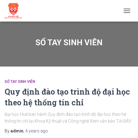
TOGG
NAVIG
SỔ TAY SINH VIÊN
SỔ TAY SINH VIÊN
Quy định đào tạo trình độ đại học
theo hệ thống tín chỉ
Đại học Huế ban hành Quy định đào tạo trình độ đại học theo hệ
thống tín chỉ tại Khoa Kỹ thuật và Công nghệ Xem văn bản TẠI ĐÂY
By
admin
,
4 years
ago