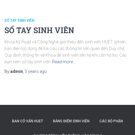
SỔ TAY SINH VIÊN
SỔ TAY SINH VIÊN
Khoa Kỹ thuật và Công Nghệ giới thiệu đến sinh viên HUET (phiên
bản điện tử) dùng để tra cứu các thông tin liên quan đến Quy chế,
Quy định, thông tin về Khoa để sinh viên liên hệ khi cần hỗ trợ. Các
bạn xem sổ tay sinh viên
Read more…
By
admin
,
5 years
ago
BAN CỐ VẤN HUET
BẢNG ĐIỂM SINH VIÊN
CÁC BỘ PHẬN