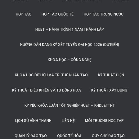
HỢP TÁC
HỢP TÁC QUỐC TẾ
HỢP TÁC TRONG NƯỚC
HUET – HÀNH TRÌNH 1 NĂM THÀNH LẬP
HƯỚNG DẪN ĐĂNG KÝ XÉT TUYỂN ĐẠI HỌC 2026 (DỰ KIẾN)
KHOA HỌC – CÔNG NGHỆ
KHOA HỌC DỮ LIỆU VÀ TRÍ TUỆ NHÂN TẠO
KỸ THUẬT ĐIỆN
KỸ THUẬT ĐIỀU KHIỂN VÀ TỰ ĐỘNG HÓA
KỸ THUẬT XÂY DỰNG
KỶ YẾU KHÓA LUẬN TỐT NGHIỆP HUET – KHDL&TTNT
LỊCH SỬ HÌNH THÀNH
LIÊN HỆ
MÔI TRƯỜNG HỌC TẬP
QUẢN LÝ ĐÀO TẠO
QUỐC TẾ HÓA
QUY CHẾ ĐÀO TẠO