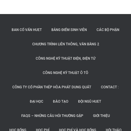
BAN CỐ VẤN HUET
BẢNG ĐIỂM SINH VIÊN
CÁC BỘ PHẬN
CHƯƠNG TRÌNH LIÊN THÔNG, VĂN BẰNG 2
CÔNG NGHỆ KỸ THUẬT ĐIỆN, ĐIỆN TỬ
CÔNG NGHỆ KỸ THUẬT Ô TÔ
CÔNG TY CỔ PHẦN THÉP HÒA PHÁT DUNG QUẤT
CONTACT :
ĐẠI HỌC
ĐÀO TẠO
ĐỘI NGŨ HUET
FAQS – NHỮNG CÂU HỎI THƯỜNG GẶP
GIỚI THIỆU
HỌC BỔNG
HỌC PHÍ
HỌC PHÍ VÀ HỌC BỔNG
HỘI THẢO