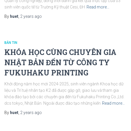
Quản lý công nghiệp, đồng thời đánh giá kết quả thực tập của 03
sinh viên quốc tế từ Trường Kỹ thuật Cesi, ĐH
Read more…
By
huet
,
2 years
ago
BẢN TIN
KHÓA HỌC CÙNG CHUYÊN GIA
NHẬT BẢN ĐẾN TỪ CÔNG TY
FUKUHAKU PRINTING
Khởi động năm học mới 2024-2025, sinh viên ngành Khoa học dữ
liệu và Trí tuệ nhân tạo K2 đã được gặp gỡ, giao lưu và tham gia
khóa đào tạo bởi các chuyên gia đến từ Fukuhaku Printing Co.,Ltd.
dcs tokyo, Nhật Bản. Ngoài được đào tạo những kiến
Read more…
By
huet
,
2 years
ago