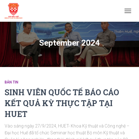
TOGG
NAVIG
September 2024
BẢN TIN
SINH VIÊN QUỐC TẾ BÁO CÁO
KẾT QUẢ KỲ THỰC TẬP TẠI
HUET
Vào sáng ngày 27/9/2024, HUET- Khoa Kỹ thuật và Công nghệ –
Đại học Huế đã tổ chức Seminar học thuật Bộ môn Kỹ thuật và