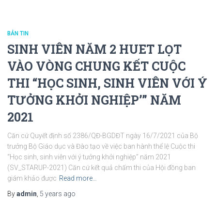
BẢN TIN
SINH VIÊN NĂM 2 HUET LỌT
VÀO VÒNG CHUNG KẾT CUỘC
THI “HỌC SINH, SINH VIÊN VỚI Ý
TƯỞNG KHỞI NGHIỆP’” NĂM
2021
Căn cứ Quyết định số 2386/QĐ-BGDĐT ngày 16/7/2021 của Bộ
trưởng Bộ Giáo dục và Đào tạo về việc ban hành thể lệ Cuộc thi
“Học sinh, sinh viên với ý tưởng khởi nghiệp” năm 2021
(SV_STARUP-2021) Căn cứ kết quả chấm thi của Hội đồng ban
giám khảo được
Read more…
By
admin
,
5 years
ago