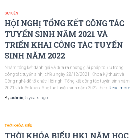
SỰ KIỆN
HỘI NGHỊ TỔNG KẾT CÔNG TÁC
TUYỂN SINH NĂM 2021 VÀ
TRIỂN KHAI CÔNG TÁC TUYỂN
SINH NĂM 2022
Nhằm tổng kết đánh giá và đưa ra những giải pháp tối ưu trong
công tác tuyển sinh, chiều ngày 28/12/2021, Khoa Kỹ thuật và
Công nghệ đã tổ chức Hội nghị Tổng kết công tác tuyển sinh năm
2021 và triển khai công tác tuyển sinh năm 2022 theo
Read more…
By
admin
,
5 years
ago
THỜI KHÓA BIỂU
THỜI KHÓA BIỂU HK1 NĂM HỌC