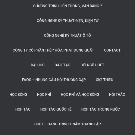
CHƯƠNG TRÌNH LIÊN THÔNG, VĂN BẰNG 2
CÔNG NGHỆ KỸ THUẬT ĐIỆN, ĐIỆN TỬ
CÔNG NGHỆ KỸ THUẬT Ô TÔ
CÔNG TY CỔ PHẦN THÉP HÒA PHÁT DUNG QUẤT
CONTACT :
ĐẠI HỌC
ĐÀO TẠO
ĐỘI NGŨ HUET
FAQS – NHỮNG CÂU HỎI THƯỜNG GẶP
GIỚI THIỆU
HỌC BỔNG
HỌC PHÍ
HỌC PHÍ VÀ HỌC BỔNG
HỘI THẢO
HỢP TÁC
HỢP TÁC QUỐC TẾ
HỢP TÁC TRONG NƯỚC
HUET – HÀNH TRÌNH 1 NĂM THÀNH LẬP