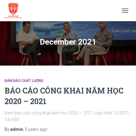
TOGG
NAVIG
December 2021
ĐẢM BẢO CHẤT LƯỢNG
BÁO CÁO CÔNG KHAI NĂM HỌC
2020 – 2021
Xem báo cáo công khai năm học 2020 – 2021 (cập nhật 12-2021)
TẠI ĐÂY
By
admin
,
5 years
ago