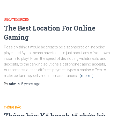
UNCATEGORIZED
The Best Location For Online
Gaming
Possibly think it would be great to be a sponsored onIine poker
player and By no means have to put in just about any of your own
income to play? From the speed of developing withdrawals and
deposits, to the banking solutions a cell phone casino accepts,
our team test out the different payment types a casino offers to
make certain they deliver on their assurances.
(more…)
By
admin
,
5 years
ago
THÔNG BÁO
Thông báo: Kế hoạch tổ chức kỳ