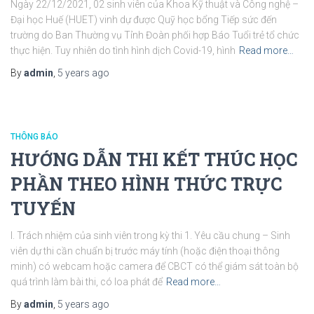
Ngày 22/12/2021, 02 sinh viên của Khoa Kỹ thuật và Công nghệ –
Đại học Huế (HUET) vinh dự được Quỹ học bổng Tiếp sức đến
trường do Ban Thường vụ Tỉnh Đoàn phối hợp Báo Tuổi trẻ tổ chức
thực hiện. Tuy nhiên do tình hình dịch Covid-19, hình
Read more…
By
admin
,
5 years
ago
THÔNG BÁO
HƯỚNG DẪN THI KẾT THÚC HỌC
PHẦN THEO HÌNH THỨC TRỰC
TUYẾN
I. Trách nhiệm của sinh viên trong kỳ thi 1. Yêu cầu chung – Sinh
viên dự thi cần chuẩn bị trước máy tính (hoặc điện thoại thông
minh) có webcam hoặc camera để CBCT có thể giám sát toàn bộ
quá trình làm bài thi, có loa phát để
Read more…
By
admin
,
5 years
ago