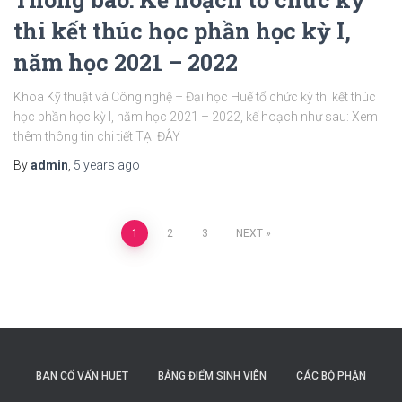
thi kết thúc học phần học kỳ I,
năm học 2021 – 2022
Khoa Kỹ thuật và Công nghệ – Đại học Huế tổ chức kỳ thi kết thúc
học phần học kỳ I, năm học 2021 – 2022, kế hoạch như sau: Xem
thêm thông tin chi tiết TẠI ĐÂY
By
admin
,
5 years
ago
Posts
1
2
3
NEXT
navigation
BAN CỐ VẤN HUET
BẢNG ĐIỂM SINH VIÊN
CÁC BỘ PHẬN