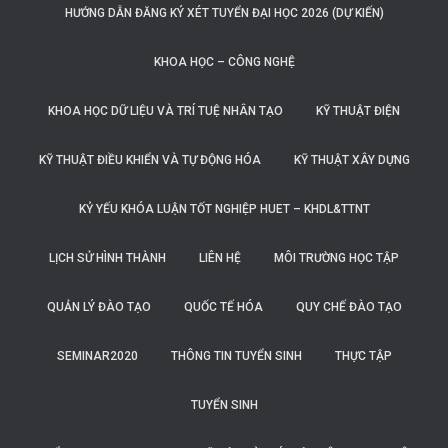
HƯỚNG DẪN ĐĂNG KÝ XÉT TUYỂN ĐẠI HỌC 2026 (DỰ KIẾN)
KHOA HỌC – CÔNG NGHỆ
KHOA HỌC DỮ LIỆU VÀ TRÍ TUỆ NHÂN TẠO
KỸ THUẬT ĐIỆN
KỸ THUẬT ĐIỀU KHIỂN VÀ TỰ ĐỘNG HÓA
KỸ THUẬT XÂY DỰNG
KỶ YẾU KHÓA LUẬN TỐT NGHIỆP HUET – KHDL&TTNT
LỊCH SỬ HÌNH THÀNH
LIÊN HỆ
MÔI TRƯỜNG HỌC TẬP
QUẢN LÝ ĐÀO TẠO
QUỐC TẾ HÓA
QUY CHẾ ĐÀO TẠO
SEMINAR2020
THÔNG TIN TUYỂN SINH
THỰC TẬP
TUYỂN SINH