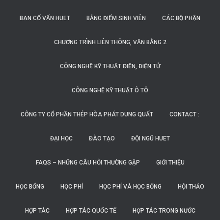
BAN CỐ VẤN HUET
BẢNG ĐIỂM SINH VIÊN
CÁC BỘ PHẬN
CHƯƠNG TRÌNH LIÊN THÔNG, VĂN BẰNG 2
CÔNG NGHỆ KỸ THUẬT ĐIỆN, ĐIỆN TỬ
CÔNG NGHỆ KỸ THUẬT Ô TÔ
CÔNG TY CỔ PHẦN THÉP HÒA PHÁT DUNG QUẤT
CONTACT :
ĐẠI HỌC
ĐÀO TẠO
ĐỘI NGŨ HUET
FAQS – NHỮNG CÂU HỎI THƯỜNG GẶP
GIỚI THIỆU
HỌC BỔNG
HỌC PHÍ
HỌC PHÍ VÀ HỌC BỔNG
HỘI THẢO
HỢP TÁC
HỢP TÁC QUỐC TẾ
HỢP TÁC TRONG NƯỚC