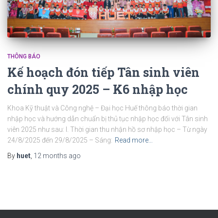
THÔNG BÁO
Kế hoạch đón tiếp Tân sinh viên
chính quy 2025 – K6 nhập học
Khoa Kỹ thuật và Công nghệ – Đại học Huế thông báo thời gian
nhập học và hướng dẫn chuẩn bị thủ tục nhập học đối với Tân sinh
viên 2025 như sau: I. Thời gian thu nhận hồ sơ nhập học – Từ ngày
24/8/2025 đến 29/8/2025 – Sáng:
Read more…
By
huet
,
12 months
ago