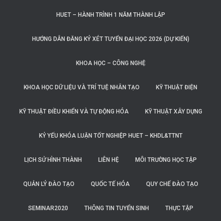
HUET – HÀNH TRÌNH 1 NĂM THÀNH LẬP
HƯỚNG DẪN ĐĂNG KÝ XÉT TUYỂN ĐẠI HỌC 2026 (DỰ KIẾN)
KHOA HỌC – CÔNG NGHỆ
KHOA HỌC DỮ LIỆU VÀ TRÍ TUỆ NHÂN TẠO
KỸ THUẬT ĐIỆN
KỸ THUẬT ĐIỀU KHIỂN VÀ TỰ ĐỘNG HÓA
KỸ THUẬT XÂY DỰNG
KỶ YẾU KHÓA LUẬN TỐT NGHIỆP HUET – KHDL&TTNT
LỊCH SỬ HÌNH THÀNH
LIÊN HỆ
MÔI TRƯỜNG HỌC TẬP
QUẢN LÝ ĐÀO TẠO
QUỐC TẾ HÓA
QUY CHẾ ĐÀO TẠO
SEMINAR2020
THÔNG TIN TUYỂN SINH
THỰC TẬP