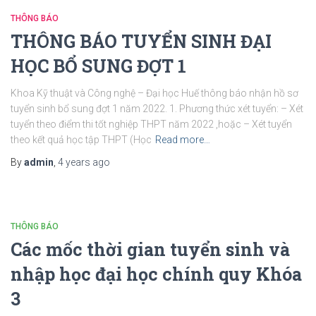
THÔNG BÁO
THÔNG BÁO TUYỂN SINH ĐẠI
HỌC BỔ SUNG ĐỢT 1
Khoa Kỹ thuật và Công nghệ – Đại học Huế thông báo nhận hồ sơ
tuyển sinh bổ sung đợt 1 năm 2022. 1. Phương thức xét tuyển: – Xét
tuyển theo điểm thi tốt nghiệp THPT năm 2022 ,hoặc – Xét tuyển
theo kết quả học tập THPT (Học
Read more…
By
admin
,
4 years
ago
THÔNG BÁO
Các mốc thời gian tuyển sinh và
nhập học đại học chính quy Khóa
3