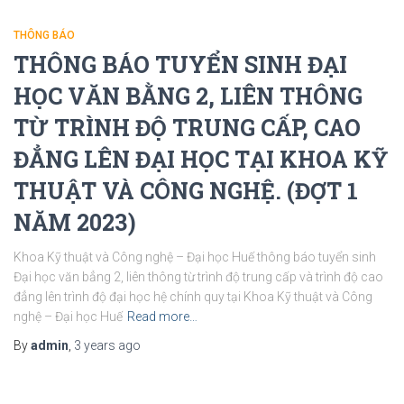
THÔNG BÁO
THÔNG BÁO TUYỂN SINH ĐẠI
HỌC VĂN BẰNG 2, LIÊN THÔNG
TỪ TRÌNH ĐỘ TRUNG CẤP, CAO
ĐẲNG LÊN ĐẠI HỌC TẠI KHOA KỸ
THUẬT VÀ CÔNG NGHỆ. (ĐỢT 1
NĂM 2023)
Khoa Kỹ thuật và Công nghệ – Đại học Huế thông báo tuyển sinh
Đại học văn bẳng 2, liên thông từ trình độ trung cấp và trình độ cao
đẳng lên trình độ đại học hệ chính quy tại Khoa Kỹ thuật và Công
nghệ – Đại học Huế
Read more…
By
admin
,
3 years
ago