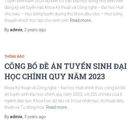
Tuyển sinh năm 2024 dự kiến có các loại học bổng cho sinh viên
đăng ký xét tuyển vào Khoa Kỹ thuật và Công nghệ – Đại học Huế
như sau: – Học bổng tuyên dương thủ khoa đầu vào; – Học bổng
khuyến khích học tập cho sinh viên
Read more…
By
admin
,
2 years
ago
THÔNG BÁO
CÔNG BỐ ĐỀ ÁN TUYỂN SINH ĐẠI
HỌC CHÍNH QUY NĂM 2023
Khoa Kỹ thuật và Công nghệ – Đại học Huê chính thức công bố Đề
án tuyển sinh Đại học chính quy năm 2023, với 255 chỉ tiêu của 6
ngành đào tạo: Khoa học dữ liệu và Trí tuệ nhân tạo, Kỹ thuật điều
khiển và Tự động hóa,
Read more…
By
admin
,
3 years
ago