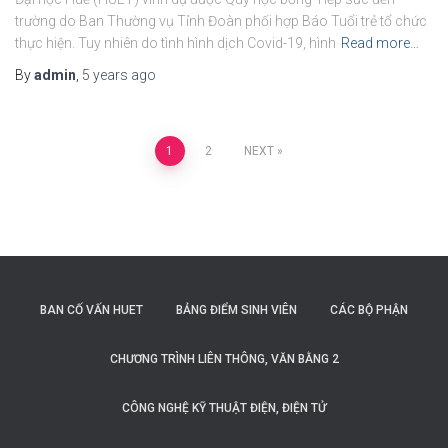
trường do Ban Thường vụ Tỉnh Đoàn phối hợp Báo Tuổi trẻ tổ chức
thực hiện. Tuy nhiên do tình hình dịch Covid-19, hình
Read more…
By
admin
,
5 years
ago
Posts
1
2
NEXT
navigation
BAN CỐ VẤN HUET
BẢNG ĐIỂM SINH VIÊN
CÁC BỘ PHẬN
CHƯƠNG TRÌNH LIÊN THÔNG, VĂN BẰNG 2
CÔNG NGHỆ KỸ THUẬT ĐIỆN, ĐIỆN TỬ