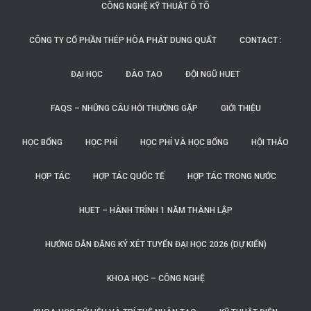
CÔNG NGHỆ KỸ THUẬT Ô TÔ
CÔNG TY CỔ PHẦN THÉP HÒA PHÁT DUNG QUẤT
CONTACT :
ĐẠI HỌC
ĐÀO TẠO
ĐỘI NGŨ HUET
FAQS – NHỮNG CÂU HỎI THƯỜNG GẶP
GIỚI THIỆU
HỌC BỔNG
HỌC PHÍ
HỌC PHÍ VÀ HỌC BỔNG
HỘI THẢO
HỢP TÁC
HỢP TÁC QUỐC TẾ
HỢP TÁC TRONG NƯỚC
HUET – HÀNH TRÌNH 1 NĂM THÀNH LẬP
HƯỚNG DẪN ĐĂNG KÝ XÉT TUYỂN ĐẠI HỌC 2026 (DỰ KIẾN)
KHOA HỌC – CÔNG NGHỆ