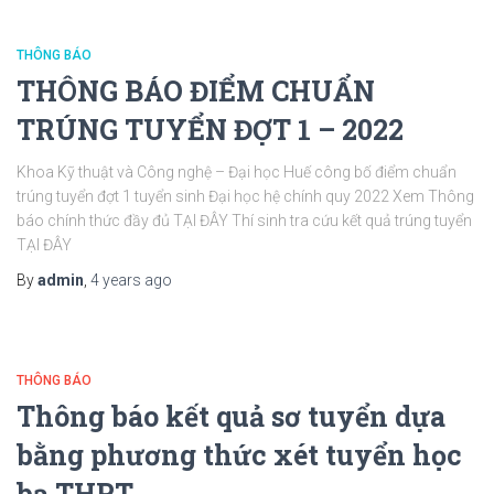
THÔNG BÁO
THÔNG BÁO ĐIỂM CHUẨN
TRÚNG TUYỂN ĐỢT 1 – 2022
Khoa Kỹ thuật và Công nghệ – Đại học Huế công bố điểm chuẩn
trúng tuyển đợt 1 tuyển sinh Đại học hệ chính quy 2022 Xem Thông
báo chính thức đầy đủ TẠI ĐÂY Thí sinh tra cứu kết quả trúng tuyển
TẠI ĐÂY
By
admin
,
4 years
ago
THÔNG BÁO
Thông báo kết quả sơ tuyển dựa
bằng phương thức xét tuyển học
bạ THPT