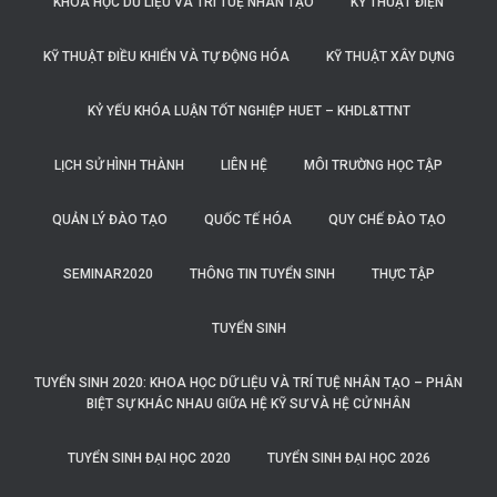
KHOA HỌC DỮ LIỆU VÀ TRÍ TUỆ NHÂN TẠO
KỸ THUẬT ĐIỆN
KỸ THUẬT ĐIỀU KHIỂN VÀ TỰ ĐỘNG HÓA
KỸ THUẬT XÂY DỰNG
KỶ YẾU KHÓA LUẬN TỐT NGHIỆP HUET – KHDL&TTNT
LỊCH SỬ HÌNH THÀNH
LIÊN HỆ
MÔI TRƯỜNG HỌC TẬP
QUẢN LÝ ĐÀO TẠO
QUỐC TẾ HÓA
QUY CHẾ ĐÀO TẠO
SEMINAR2020
THÔNG TIN TUYỂN SINH
THỰC TẬP
TUYỂN SINH
TUYỂN SINH 2020: KHOA HỌC DỮ LIỆU VÀ TRÍ TUỆ NHÂN TẠO – PHÂN
BIỆT SỰ KHÁC NHAU GIỮA HỆ KỸ SƯ VÀ HỆ CỬ NHÂN
TUYỂN SINH ĐẠI HỌC 2020
TUYỂN SINH ĐẠI HỌC 2026