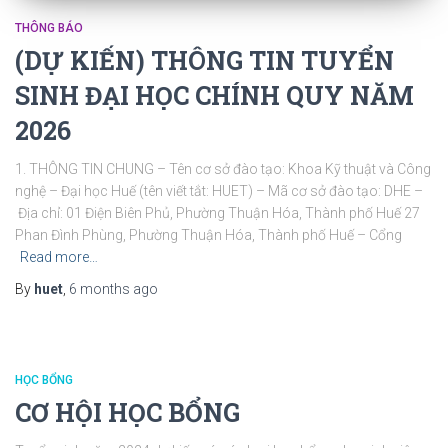
THÔNG BÁO
(DỰ KIẾN) THÔNG TIN TUYỂN
SINH ĐẠI HỌC CHÍNH QUY NĂM
2026
1. THÔNG TIN CHUNG – Tên cơ sở đào tạo: Khoa Kỹ thuật và Công
nghệ – Đại học Huế (tên viết tắt: HUET) – Mã cơ sở đào tạo: DHE –
Địa chỉ: 01 Điện Biên Phủ, Phường Thuận Hóa, Thành phố Huế 27
Phan Đình Phùng, Phường Thuận Hóa, Thành phố Huế – Cổng
Read more…
By
huet
,
6 months
ago
HỌC BỔNG
CƠ HỘI HỌC BỔNG