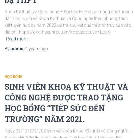
Khoa Kỹ thuật và Công nghệ – Đại học Huế chúc mừng các thí sinh
đã trúng tuyển và Khoa Kỹ thuật và Công nghệ theo phương thức
xét tuyển học bạ năm 2022 Để tra cứu kết quả thí sinh truy cập vào
địa chỉ: https://dkxt.hueuni.edu.vn/ketquaxettuyen Lưu ý: –
Read more…
By
admin
,
4 years
ago
HỌC BỔNG
SINH VIÊN KHOA KỸ THUẬT VÀ
CÔNG NGHỆ ĐƯỢC TRAO TẶNG
HỌC BỔNG “TIẾP SỨC ĐẾN
TRƯỜNG” NĂM 2021.
Ngày 22/12/2021, 02 sinh viên của Khoa Kỹ thuật và Công nghệ –
Đại học Huế (HUET) vinh dự được Quỹ học bổng Tiếp sức đến