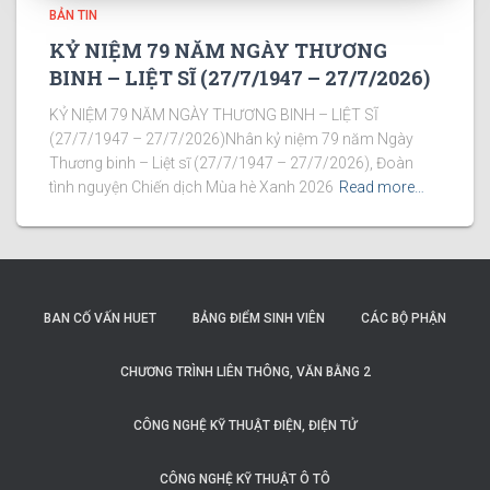
BẢN TIN
KỶ NIỆM 79 NĂM NGÀY THƯƠNG
BINH – LIỆT SĨ (27/7/1947 – 27/7/2026)
KỶ NIỆM 79 NĂM NGÀY THƯƠNG BINH – LIỆT SĨ
(27/7/1947 – 27/7/2026)Nhân kỷ niệm 79 năm Ngày
Thương binh – Liệt sĩ (27/7/1947 – 27/7/2026), Đoàn
tình nguyện Chiến dịch Mùa hè Xanh 2026
Read more…
BAN CỐ VẤN HUET
BẢNG ĐIỂM SINH VIÊN
CÁC BỘ PHẬN
CHƯƠNG TRÌNH LIÊN THÔNG, VĂN BẰNG 2
CÔNG NGHỆ KỸ THUẬT ĐIỆN, ĐIỆN TỬ
CÔNG NGHỆ KỸ THUẬT Ô TÔ