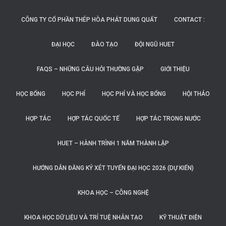
CÔNG TY CỔ PHẦN THÉP HÒA PHÁT DUNG QUẤT
CONTACT :
ĐẠI HỌC
ĐÀO TẠO
ĐỘI NGŨ HUET
FAQS – NHỮNG CÂU HỎI THƯỜNG GẶP
GIỚI THIỆU
HỌC BỔNG
HỌC PHÍ
HỌC PHÍ VÀ HỌC BỔNG
HỘI THẢO
HỢP TÁC
HỢP TÁC QUỐC TẾ
HỢP TÁC TRONG NƯỚC
HUET – HÀNH TRÌNH 1 NĂM THÀNH LẬP
HƯỚNG DẪN ĐĂNG KÝ XÉT TUYỂN ĐẠI HỌC 2026 (DỰ KIẾN)
KHOA HỌC – CÔNG NGHỆ
KHOA HỌC DỮ LIỆU VÀ TRÍ TUỆ NHÂN TẠO
KỸ THUẬT ĐIỆN