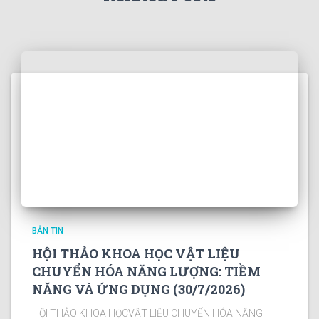
BẢN TIN
HỘI THẢO KHOA HỌC VẬT LIỆU
CHUYỂN HÓA NĂNG LƯỢNG: TIỀM
NĂNG VÀ ỨNG DỤNG (30/7/2026)
HỘI THẢO KHOA HỌCVẬT LIỆU CHUYỂN HÓA NĂNG