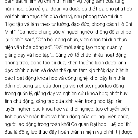
bám sát nhiệm vụ chính trị, nhiệm vụ trọng tâm của từng
năm học, của cả giai đoạn và được cụ thể hóa cho phù hợp
với tình hình thực tiễn của đơn vị, như phong trào thi đua
“Học tập và làm theo tư tưởng, đạo đức, phong cách Hồ Chí
Minh”, “Cả nước chung sức vì người nghèo-không để ai bị bỏ
lại ở phía sau”, “Cán bộ, công chức, viên chức thi đua thực
hiện văn hóa công sở”, “Đổi mới, sáng tạo trong quản lý,
giảng dạy và học tập”… Cùng với tổ chức nhiều hoạt động
phong trào, công tác thi đua, khen thưởng luôn được lãnh
đạo chính quyền và đoàn thể quan tâm kịp thời; đặc biệt là
các hoạt động khoa học và công nghệ, khơi dậy tinh thần
đổi mới, sáng tạo của đội ngũ viên chức, người lao động
trong quản lý, giảng dạy và nghiên cứu khoa học; phát huy
tính chủ động, sáng tạo của sinh viên trong học tập, rèn
luyện, nghiên cứu khoa học và khởi nghiệp; tạo chuyển biến
tích cực về nhận thức và hành động của đội ngũ viên chức,
người lao động trong toàn khối Cơ quan Đại học Huế, coi thi
đua là động lực thúc đẩy hoàn thành nhiệm vụ chính trị được