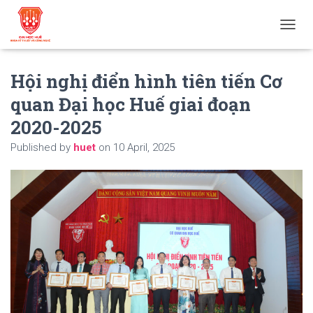
T
O
G
Hội nghị điển hình tiên tiến Cơ
G
L
quan Đại học Huế giai đoạn
E
N
2020-2025
A
V
Published by
huet
on
10 April, 2025
I
G
A
T
I
O
N