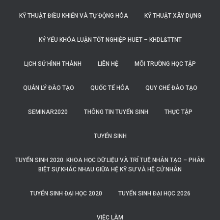
KỸ THUẬT ĐIỀU KHIỂN VÀ TỰ ĐỘNG HÓA
KỸ THUẬT XÂY DỰNG
KỶ YẾU KHÓA LUẬN TỐT NGHIỆP HUET – KHDL&TTNT
LỊCH SỬ HÌNH THÀNH
LIÊN HỆ
MÔI TRƯỜNG HỌC TẬP
QUẢN LÝ ĐÀO TẠO
QUỐC TẾ HÓA
QUY CHẾ ĐÀO TẠO
SEMINAR2020
THÔNG TIN TUYỂN SINH
THỰC TẬP
TUYỂN SINH
TUYỂN SINH 2020: KHOA HỌC DỮ LIỆU VÀ TRÍ TUỆ NHÂN TẠO – PHÂN
BIỆT SỰ KHÁC NHAU GIỮA HỆ KỸ SƯ VÀ HỆ CỬ NHÂN
TUYỂN SINH ĐẠI HỌC 2020
TUYỂN SINH ĐẠI HỌC 2026
VIỆC LÀM