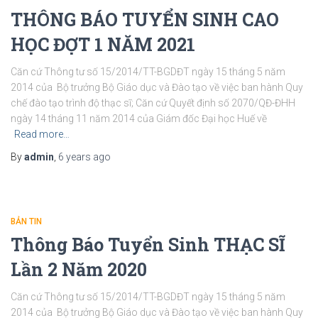
THÔNG BÁO TUYỂN SINH CAO
HỌC ĐỢT 1 NĂM 2021
Căn cứ Thông tư số 15/2014/TT-BGDĐT ngày 15 tháng 5 năm
2014 của Bộ trưởng Bộ Giáo dục và Đào tạo về việc ban hành Quy
chế đào tạo trình độ thạc sĩ; Căn cứ Quyết định số 2070/QĐ-ĐHH
ngày 14 tháng 11 năm 2014 của Giám đốc Đại học Huế về
Read more…
By
admin
,
6 years
ago
BẢN TIN
Thông Báo Tuyển Sinh THẠC SĨ
Lần 2 Năm 2020
Căn cứ Thông tư số 15/2014/TT-BGDĐT ngày 15 tháng 5 năm
2014 của Bộ trưởng Bộ Giáo dục và Đào tạo về việc ban hành Quy