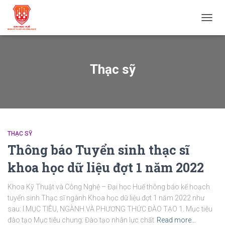
TOGG
NAVIG
Thạc sỹ
THẠC SỸ
Thông báo Tuyển sinh thạc sĩ
khoa học dữ liệu đợt 1 năm 2022
Khoa Kỹ Thuật và Công Nghệ – Đại học Huế thông báo kế hoạch
tuyển sinh Thạc sĩ ngành Khoa học dữ liệu đợt 1 năm 2022 như
sau: I.MỤC TIÊU, NGÀNH VÀ PHƯƠNG THỨC ĐÀO TẠO 1. Mục tiêu
đào tạo Mục tiêu chung: Đào tạo nhân lực chất
Read more…