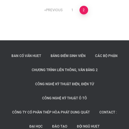
Posts
PREVIOUS
1
2
navigation
BAN CỐ VẤN HUET
BẢNG ĐIỂM SINH VIÊN
CÁC BỘ PHẬN
CHƯƠNG TRÌNH LIÊN THÔNG, VĂN BẰNG 2
CÔNG NGHỆ KỸ THUẬT ĐIỆN, ĐIỆN TỬ
CÔNG NGHỆ KỸ THUẬT Ô TÔ
CÔNG TY CỔ PHẦN THÉP HÒA PHÁT DUNG QUẤT
CONTACT :
ĐẠI HỌC
ĐÀO TẠO
ĐỘI NGŨ HUET