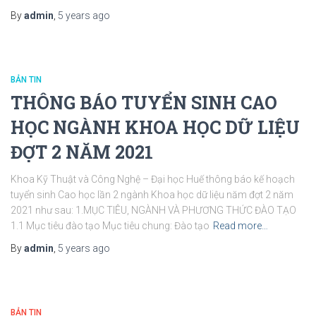
By
admin
,
5 years
ago
BẢN TIN
THÔNG BÁO TUYỂN SINH CAO
HỌC NGÀNH KHOA HỌC DỮ LIỆU
ĐỢT 2 NĂM 2021
Khoa Kỹ Thuật và Công Nghệ – Đại học Huế thông báo kế hoạch
tuyển sinh Cao học lần 2 ngành Khoa học dữ liệu năm đợt 2 năm
2021 như sau: 1.MỤC TIÊU, NGÀNH VÀ PHƯƠNG THỨC ĐÀO TẠO
1.1 Mục tiêu đào tạo Mục tiêu chung: Đào tạo
Read more…
By
admin
,
5 years
ago
BẢN TIN