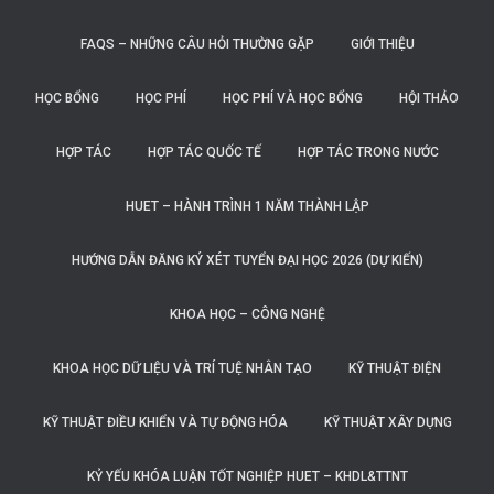
FAQS – NHỮNG CÂU HỎI THƯỜNG GẶP
GIỚI THIỆU
HỌC BỔNG
HỌC PHÍ
HỌC PHÍ VÀ HỌC BỔNG
HỘI THẢO
HỢP TÁC
HỢP TÁC QUỐC TẾ
HỢP TÁC TRONG NƯỚC
HUET – HÀNH TRÌNH 1 NĂM THÀNH LẬP
HƯỚNG DẪN ĐĂNG KÝ XÉT TUYỂN ĐẠI HỌC 2026 (DỰ KIẾN)
KHOA HỌC – CÔNG NGHỆ
KHOA HỌC DỮ LIỆU VÀ TRÍ TUỆ NHÂN TẠO
KỸ THUẬT ĐIỆN
KỸ THUẬT ĐIỀU KHIỂN VÀ TỰ ĐỘNG HÓA
KỸ THUẬT XÂY DỰNG
KỶ YẾU KHÓA LUẬN TỐT NGHIỆP HUET – KHDL&TTNT