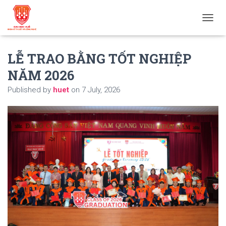
T
O
G
LỄ TRAO BẰNG TỐT NGHIỆP
G
L
NĂM 2026
E
N
Published by
huet
on
7 July, 2026
A
V
I
G
A
T
I
O
N