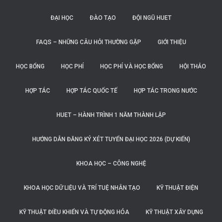
ĐẠI HỌC
ĐÀO TẠO
ĐỘI NGŨ HUET
FAQS – NHỮNG CÂU HỎI THƯỜNG GẶP
GIỚI THIỆU
HỌC BỔNG
HỌC PHÍ
HỌC PHÍ VÀ HỌC BỔNG
HỘI THẢO
HỢP TÁC
HỢP TÁC QUỐC TẾ
HỢP TÁC TRONG NƯỚC
HUET – HÀNH TRÌNH 1 NĂM THÀNH LẬP
HƯỚNG DẪN ĐĂNG KÝ XÉT TUYỂN ĐẠI HỌC 2026 (DỰ KIẾN)
KHOA HỌC – CÔNG NGHỆ
KHOA HỌC DỮ LIỆU VÀ TRÍ TUỆ NHÂN TẠO
KỸ THUẬT ĐIỆN
KỸ THUẬT ĐIỀU KHIỂN VÀ TỰ ĐỘNG HÓA
KỸ THUẬT XÂY DỰNG