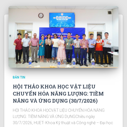
BẢN TIN
HỘI THẢO KHOA HỌC VẬT LIỆU
CHUYỂN HÓA NĂNG LƯỢNG: TIỀM
NĂNG VÀ ỨNG DỤNG (30/7/2026)
HỘI THẢO KHOA HỌCVẬT LIỆU CHUYỂN HÓA NĂNG
LƯỢNG: TIỀM NĂNG VÀ ỨNG DỤNGChiều ngày
30/7/2026, HUET- Khoa Kỹ thuật và Công nghệ – Đại học