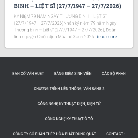
BINH – LIỆT SĨ (27/7/1947 – 27/7/2026)
KỶ NIỆM 79 NĂM NGÀY THƯƠNG BINH – LIỆT SĨ
(27/7/1947 – 27/7/2026)Nhân kỷ niệm 79 năm Ngày
Thương binh – Liệt sĩ (27/7/1947 – 27/7/2026), Đoàn
tình nguyện Chiến dịch Mùa hè Xanh 2026
Read more…
BAN CỐ VẤN HUET
BẢNG ĐIỂM SINH VIÊN
CÁC BỘ PHẬN
CHƯƠNG TRÌNH LIÊN THÔNG, VĂN BẰNG 2
CÔNG NGHỆ KỸ THUẬT ĐIỆN, ĐIỆN TỬ
CÔNG NGHỆ KỸ THUẬT Ô TÔ
CÔNG TY CỔ PHẦN THÉP HÒA PHÁT DUNG QUẤT
CONTACT :