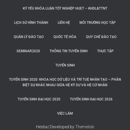
KỶ YẾU KHÓA LUẬN TỐT NGHIỆP HUET – KHDL&TTNT
LỊCH SỬ HÌNH THÀNH
LIÊN HỆ
MÔI TRƯỜNG HỌC TẬP
QUẢN LÝ ĐÀO TẠO
QUỐC TẾ HÓA
QUY CHẾ ĐÀO TẠO
SEMINAR2020
THÔNG TIN TUYỂN SINH
THỰC TẬP
TUYỂN SINH
TUYỂN SINH 2020: KHOA HỌC DỮ LIỆU VÀ TRÍ TUỆ NHÂN TẠO – PHÂN
BIỆT SỰ KHÁC NHAU GIỮA HỆ KỸ SƯ VÀ HỆ CỬ NHÂN
TUYỂN SINH ĐẠI HỌC 2020
TUYỂN SINH ĐẠI HỌC 2026
VIỆC LÀM
Hestia | Developed by
ThemeIsle