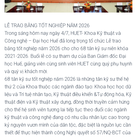
LỄ TRAO BẰNG TỐT NGHIỆP NĂM 2026
Trong sáng hôm nay ngày 4/7, HUET- Khoa Kỹ thuật và
Công nghệ – Đại học Huế đã long trọng tổ chức Lễ trao
bằng tốt nghiệp năm 2026 cho cho 68 tân kỹ sư niên khóa
2021-2026. Buổi lễ có sự tham dự của Ban Giám đốc Đại
học Huế, giảng viên cùng sinh viên HUET cùng quý phụ huynh
và quý vị khách mời.
68 tân kỹ sư tốt nghiệp năm 2026 là những tân kỹ sư thế hệ
thứ 2 của Khoa thuộc các ngành đào tạo: Khoa học học dữ
liệu và Trí tuệ nhân tạo, Kỹ thuật điều khiển &Tự động hóa, Kỹ
thuật điện và Kỹ thuật xây dựng, đồng thời truyền cảm hứng
cho thế hệ sinh viên tương lai tiếp tục theo đuổi các ngành
kỹ thuật và công nghệ đang có nhu cầu nhân lực cao trong
kỷ nguyên vươn mình của dân tộc, đặc biệt là nguồn lực cần
thiết để thực hiện thành công Nghị quyết số 57/NQ-BCT của