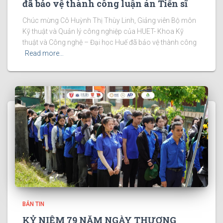
đã bảo vệ thành công luận án Tiến sĩ
Chúc mừng Cô Huỳnh Thị Thùy Linh, Giảng viên Bộ môn
Kỹ thuật và Quản lý công nghiệp của HUET- Khoa Kỹ
thuật và Công nghệ – Đại học Huế đã bảo vệ thành công
Read more…
BẢN TIN
KỶ NIỆM 79 NĂM NGÀY THƯƠNG