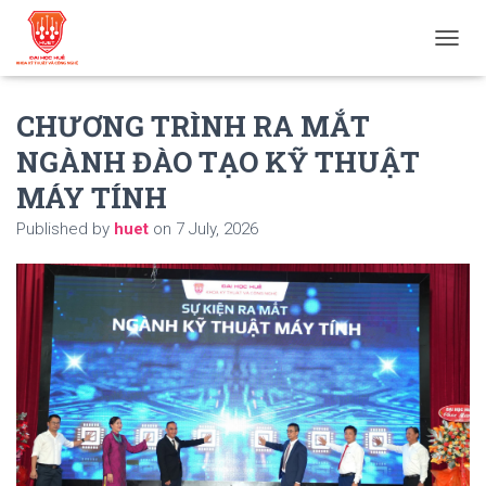
T
O
G
CHƯƠNG TRÌNH RA MẮT
G
L
NGÀNH ĐÀO TẠO KỸ THUẬT
E
N
MÁY TÍNH
A
V
Published by
huet
on
7 July, 2026
I
G
A
T
I
O
N