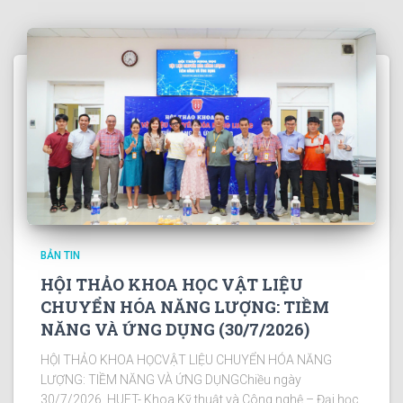
BẢN TIN
HỘI THẢO KHOA HỌC VẬT LIỆU
CHUYỂN HÓA NĂNG LƯỢNG: TIỀM
NĂNG VÀ ỨNG DỤNG (30/7/2026)
HỘI THẢO KHOA HỌCVẬT LIỆU CHUYỂN HÓA NĂNG
LƯỢNG: TIỀM NĂNG VÀ ỨNG DỤNGChiều ngày
30/7/2026, HUET- Khoa Kỹ thuật và Công nghệ – Đại học