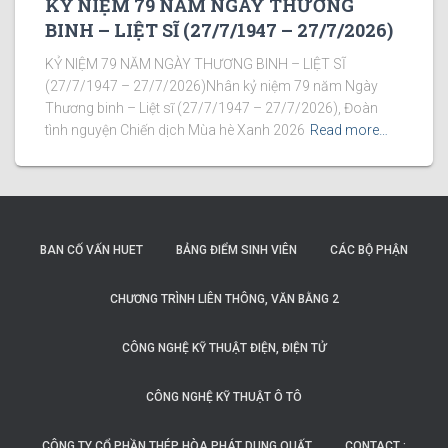
KỶ NIỆM 79 NĂM NGÀY THƯƠNG
BINH – LIỆT SĨ (27/7/1947 – 27/7/2026)
KỶ NIỆM 79 NĂM NGÀY THƯƠNG BINH – LIỆT SĨ
(27/7/1947 – 27/7/2026)Nhân kỷ niệm 79 năm Ngày
Thương binh – Liệt sĩ (27/7/1947 – 27/7/2026), Đoàn
tình nguyện Chiến dịch Mùa hè Xanh 2026
Read more…
BAN CỐ VẤN HUET
BẢNG ĐIỂM SINH VIÊN
CÁC BỘ PHẬN
CHƯƠNG TRÌNH LIÊN THÔNG, VĂN BẰNG 2
CÔNG NGHỆ KỸ THUẬT ĐIỆN, ĐIỆN TỬ
CÔNG NGHỆ KỸ THUẬT Ô TÔ
CÔNG TY CỔ PHẦN THÉP HÒA PHÁT DUNG QUẤT
CONTACT :