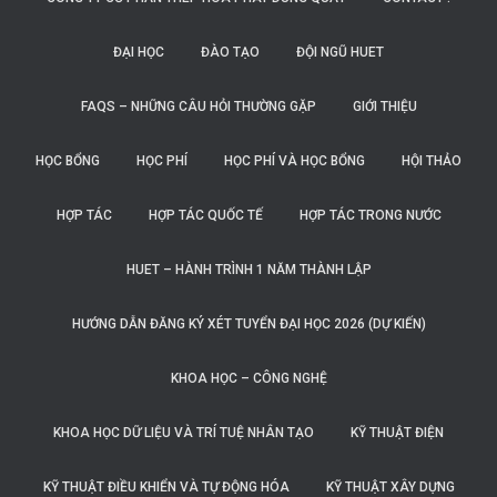
ĐẠI HỌC
ĐÀO TẠO
ĐỘI NGŨ HUET
FAQS – NHỮNG CÂU HỎI THƯỜNG GẶP
GIỚI THIỆU
HỌC BỔNG
HỌC PHÍ
HỌC PHÍ VÀ HỌC BỔNG
HỘI THẢO
HỢP TÁC
HỢP TÁC QUỐC TẾ
HỢP TÁC TRONG NƯỚC
HUET – HÀNH TRÌNH 1 NĂM THÀNH LẬP
HƯỚNG DẪN ĐĂNG KÝ XÉT TUYỂN ĐẠI HỌC 2026 (DỰ KIẾN)
KHOA HỌC – CÔNG NGHỆ
KHOA HỌC DỮ LIỆU VÀ TRÍ TUỆ NHÂN TẠO
KỸ THUẬT ĐIỆN
KỸ THUẬT ĐIỀU KHIỂN VÀ TỰ ĐỘNG HÓA
KỸ THUẬT XÂY DỰNG