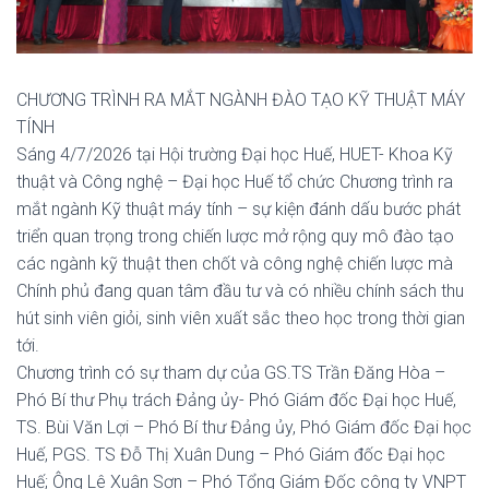
CHƯƠNG TRÌNH RA MẮT NGÀNH ĐÀO TẠO KỸ THUẬT MÁY
TÍNH
Sáng 4/7/2026 tại Hội trường Đại học Huế, HUET- Khoa Kỹ
thuật và Công nghệ – Đại học Huế tổ chức Chương trình ra
mắt ngành Kỹ thuật máy tính – sự kiện đánh dấu bước phát
triển quan trọng trong chiến lược mở rộng quy mô đào tạo
các ngành kỹ thuật then chốt và công nghệ chiến lược mà
Chính phủ đang quan tâm đầu tư và có nhiều chính sách thu
hút sinh viên giỏi, sinh viên xuất sắc theo học trong thời gian
tới.
Chương trình có sự tham dự của GS.TS Trần Đăng Hòa –
Phó Bí thư Phụ trách Đảng ủy- Phó Giám đốc Đại học Huế,
TS. Bùi Văn Lợi – Phó Bí thư Đảng ủy, Phó Giám đốc Đại học
Huế, PGS. TS Đỗ Thị Xuân Dung – Phó Giám đốc Đại học
Huế; Ông Lê Xuân Sơn – Phó Tổng Giám Đốc công ty VNPT