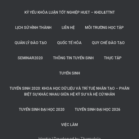
KỶ YẾU KHÓA LUẬN TỐT NGHIỆP HUET – KHDL&TTNT
LỊCH SỬ HÌNH THÀNH
LIÊN HỆ
MÔI TRƯỜNG HỌC TẬP
QUẢN LÝ ĐÀO TẠO
QUỐC TẾ HÓA
QUY CHẾ ĐÀO TẠO
SEMINAR2020
THÔNG TIN TUYỂN SINH
THỰC TẬP
TUYỂN SINH
TUYỂN SINH 2020: KHOA HỌC DỮ LIỆU VÀ TRÍ TUỆ NHÂN TẠO – PHÂN
BIỆT SỰ KHÁC NHAU GIỮA HỆ KỸ SƯ VÀ HỆ CỬ NHÂN
TUYỂN SINH ĐẠI HỌC 2020
TUYỂN SINH ĐẠI HỌC 2026
VIỆC LÀM