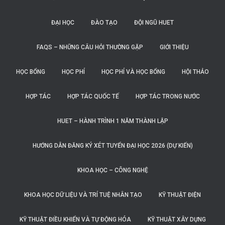
ĐẠI HỌC
ĐÀO TẠO
ĐỘI NGŨ HUET
FAQS – NHỮNG CÂU HỎI THƯỜNG GẶP
GIỚI THIỆU
HỌC BỔNG
HỌC PHÍ
HỌC PHÍ VÀ HỌC BỔNG
HỘI THẢO
HỢP TÁC
HỢP TÁC QUỐC TẾ
HỢP TÁC TRONG NƯỚC
HUET – HÀNH TRÌNH 1 NĂM THÀNH LẬP
HƯỚNG DẪN ĐĂNG KÝ XÉT TUYỂN ĐẠI HỌC 2026 (DỰ KIẾN)
KHOA HỌC – CÔNG NGHỆ
KHOA HỌC DỮ LIỆU VÀ TRÍ TUỆ NHÂN TẠO
KỸ THUẬT ĐIỆN
KỸ THUẬT ĐIỀU KHIỂN VÀ TỰ ĐỘNG HÓA
KỸ THUẬT XÂY DỰNG