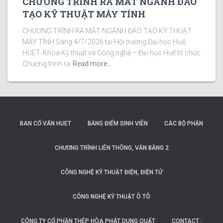
CHƯƠNG TRÌNH RA MẮT NGÀNH ĐÀO
TẠO KỸ THUẬT MÁY TÍNH
CHƯƠNG TRÌNH RA MẮT NGÀNH ĐÀO TẠO KỸ THUẬT
MÁY TÍNH Sáng 4/7/2026 tại Hội trường Đại học Huế,
HUET- Khoa Kỹ thuật và Công nghệ – Đại học Huế tổ chức
Chương trình ra
Read more…
BAN CỐ VẤN HUET
BẢNG ĐIỂM SINH VIÊN
CÁC BỘ PHẬN
CHƯƠNG TRÌNH LIÊN THÔNG, VĂN BẰNG 2
CÔNG NGHỆ KỸ THUẬT ĐIỆN, ĐIỆN TỬ
CÔNG NGHỆ KỸ THUẬT Ô TÔ
CÔNG TY CỔ PHẦN THÉP HÒA PHÁT DUNG QUẤT
CONTACT :