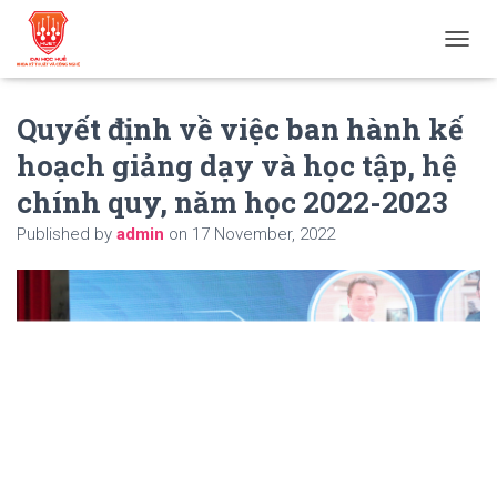
T
O
G
Quyết định về việc ban hành kế
G
L
hoạch giảng dạy và học tập, hệ
E
N
chính quy, năm học 2022-2023
A
V
Published by
admin
on
17 November, 2022
I
G
A
T
I
O
N