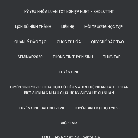
KỶ YẾU KHÓA LUẬN TỐT NGHIỆP HUET – KHDL&TTNT
LỊCH SỬ HÌNH THÀNH
LIÊN HỆ
MÔI TRƯỜNG HỌC TẬP
QUẢN LÝ ĐÀO TẠO
QUỐC TẾ HÓA
QUY CHẾ ĐÀO TẠO
SEMINAR2020
THÔNG TIN TUYỂN SINH
THỰC TẬP
TUYỂN SINH
TUYỂN SINH 2020: KHOA HỌC DỮ LIỆU VÀ TRÍ TUỆ NHÂN TẠO – PHÂN
BIỆT SỰ KHÁC NHAU GIỮA HỆ KỸ SƯ VÀ HỆ CỬ NHÂN
TUYỂN SINH ĐẠI HỌC 2020
TUYỂN SINH ĐẠI HỌC 2026
VIỆC LÀM
Hestia | Developed by
ThemeIsle