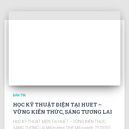
BẢN TIN
HỌC KỸ THUẬT ĐIỆN TẠI HUET –
VỮNG KIẾN THỨC, SÁNG TƯƠNG LAI
HỌC KỸ THUẬT ĐIỆN TẠI HUET – VỮNG KIẾN THỨC,
SÁNG TƯƠNG LAI Mã trường: DHE Mã ngành: 7520201