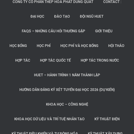
CÔNG TY CỔ PHẦN THÉP HÒA PHÁT DUNG QUẤT
CONTACT :
ĐẠI HỌC
ĐÀO TẠO
ĐỘI NGŨ HUET
FAQS – NHỮNG CÂU HỎI THƯỜNG GẶP
GIỚI THIỆU
HỌC BỔNG
HỌC PHÍ
HỌC PHÍ VÀ HỌC BỔNG
HỘI THẢO
HỢP TÁC
HỢP TÁC QUỐC TẾ
HỢP TÁC TRONG NƯỚC
HUET – HÀNH TRÌNH 1 NĂM THÀNH LẬP
HƯỚNG DẪN ĐĂNG KÝ XÉT TUYỂN ĐẠI HỌC 2026 (DỰ KIẾN)
KHOA HỌC – CÔNG NGHỆ
KHOA HỌC DỮ LIỆU VÀ TRÍ TUỆ NHÂN TẠO
KỸ THUẬT ĐIỆN
KỸ THUẬT ĐIỀU KHIỂN VÀ TỰ ĐỘNG HÓA
KỸ THUẬT XÂY DỰNG