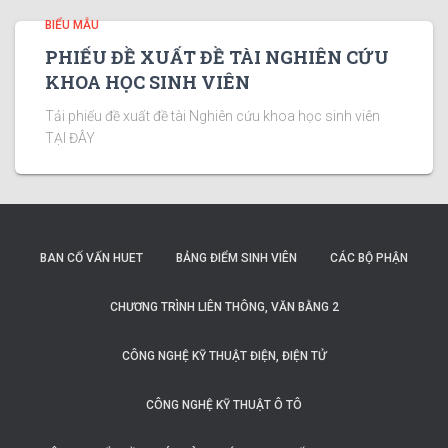
BIỂU MẪU
PHIẾU ĐỀ XUẤT ĐỀ TÀI NGHIÊN CỨU
KHOA HỌC SINH VIÊN
Tải phiếu đề xuất đề tài Nghiên cứu khoa học sinh viên
TẠI ĐÂY
BAN CỐ VẤN HUET
BẢNG ĐIỂM SINH VIÊN
CÁC BỘ PHẬN
CHƯƠNG TRÌNH LIÊN THÔNG, VĂN BẰNG 2
CÔNG NGHỆ KỸ THUẬT ĐIỆN, ĐIỆN TỬ
CÔNG NGHỆ KỸ THUẬT Ô TÔ