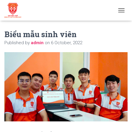
T
O
G
Biểu mẫu sinh viên
G
L
Published by
admin
on
6 October, 2022
E
N
A
V
I
G
A
T
I
O
N