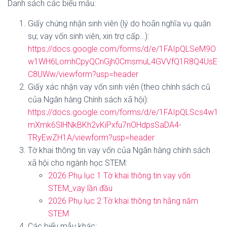
Danh sách các biểu mẫu:
Giấy chứng nhận sinh viên (lý do hoãn nghĩa vụ quân
sự, vay vốn sinh viên, xin trợ cấp…):
https://docs.google.com/forms/d/e/1FAIpQLSeM9O
w1WH6LomhCpyQCnGjh0CmsmuL4GVVfQ1R8Q4UsE
C8UWw/viewform?usp=header
Giấy xác nhận vay vốn sinh viên (theo chính sách cũ
của Ngân hàng Chính sách xã hội):
https://docs.google.com/forms/d/e/1FAIpQLScs4w1
mXmk6SlHNkBKh2vKiPxfu7nOHdpsSaDA4-
TRyEwZH1A/viewform?usp=header
Tờ khai thông tin vay vốn của Ngân hàng chính sách
xã hội cho ngành học STEM:
2026 Phụ lục 1 Tờ khai thông tin vay vốn
STEM_vay lần đầu
2026 Phụ lục 2 Tờ khai thông tin hằng năm
STEM
Các biểu mẫu khác: