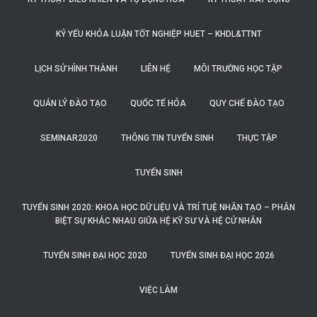
KỶ YẾU KHÓA LUẬN TỐT NGHIỆP HUET – KHDL&TTNT
LỊCH SỬ HÌNH THÀNH
LIÊN HỆ
MÔI TRƯỜNG HỌC TẬP
QUẢN LÝ ĐÀO TẠO
QUỐC TẾ HÓA
QUY CHẾ ĐÀO TẠO
SEMINAR2020
THÔNG TIN TUYỂN SINH
THỰC TẬP
TUYỂN SINH
TUYỂN SINH 2020: KHOA HỌC DỮ LIỆU VÀ TRÍ TUỆ NHÂN TẠO – PHÂN
BIỆT SỰ KHÁC NHAU GIỮA HỆ KỸ SƯ VÀ HỆ CỬ NHÂN
TUYỂN SINH ĐẠI HỌC 2020
TUYỂN SINH ĐẠI HỌC 2026
VIỆC LÀM