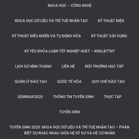
KHOA HỌC – CÔNG NGHỆ
KHOA HỌC DỮ LIỆU VÀ TRÍ TUỆ NHÂN TẠO
KỸ THUẬT ĐIỆN
KỸ THUẬT ĐIỀU KHIỂN VÀ TỰ ĐỘNG HÓA
KỸ THUẬT XÂY DỰNG
KỶ YẾU KHÓA LUẬN TỐT NGHIỆP HUET – KHDL&TTNT
LỊCH SỬ HÌNH THÀNH
LIÊN HỆ
MÔI TRƯỜNG HỌC TẬP
QUẢN LÝ ĐÀO TẠO
QUỐC TẾ HÓA
QUY CHẾ ĐÀO TẠO
SEMINAR2020
THÔNG TIN TUYỂN SINH
THỰC TẬP
TUYỂN SINH
TUYỂN SINH 2020: KHOA HỌC DỮ LIỆU VÀ TRÍ TUỆ NHÂN TẠO – PHÂN
BIỆT SỰ KHÁC NHAU GIỮA HỆ KỸ SƯ VÀ HỆ CỬ NHÂN