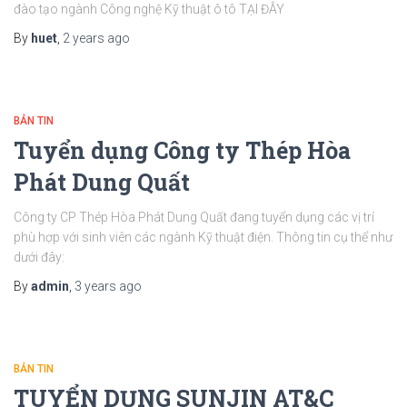
đào tạo ngành Công nghệ Kỹ thuật ô tô TẠI ĐÂY
By
huet
,
2 years
ago
BẢN TIN
Tuyển dụng Công ty Thép Hòa
Phát Dung Quất
Công ty CP Thép Hòa Phát Dung Quất đang tuyển dụng các vị trí
phù hợp với sinh viên các ngành Kỹ thuật điện. Thông tin cụ thể như
dưới đây:
By
admin
,
3 years
ago
BẢN TIN
TUYỂN DỤNG SUNJIN AT&C