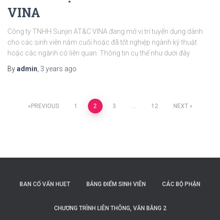
VINA
Công ty TNHH Sunjin AT&C VINA đang mở vị trí tuyển dụng dành
cho các sinh viên năm cuối hoặc đã tốt nghiệp ngành kỹ thuật
hoặc các ngành có liên quan. Thông tin cụ thể như dưới đây
By
admin
,
3 years
ago
Posts
PREVIOUS
1
2
3
…
12
NEXT
navigation
BAN CỐ VẤN HUET
BẢNG ĐIỂM SINH VIÊN
CÁC BỘ PHẬN
CHƯƠNG TRÌNH LIÊN THÔNG, VĂN BẰNG 2