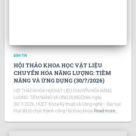
BẢN TIN
HỘI THẢO KHOA HỌC VẬT LIỆU
CHUYỂN HÓA NĂNG LƯỢNG: TIỀM
NĂNG VÀ ỨNG DỤNG (30/7/2026)
HỘI THẢO KHOA HỌCVẬT LIỆU CHUYỂN HÓA NĂNG
LƯỢNG: TIỀM NĂNG VÀ ỨNG DỤNGChiều ngày
30/7/2026, HUET- Khoa Kỹ thuật và Công nghệ – Đại học
Huế đã tổ chức thành công Hội thảo khoa
Read more…