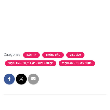
Categories:
BẢN TIN
THÔNG BÁO
VIỆC LÀM
VIỆC LÀM – THỰC TẬP – KHỞI NGHIỆP
VIỆC LÀM – TUYỂN DỤNG