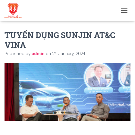
T
O
G
TUYỂN DỤNG SUNJIN AT&C
G
L
VINA
E
N
Published by
admin
on
24 January, 2024
A
V
I
G
A
T
I
O
N