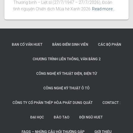
Thương binh – Liệt sĩ (27/7/1947 – 27/7/2026), Đoàn
tình nguyện Chiến dịch Mùa hè Xanh 2026
Read more…
BAN CỐ VẤN HUET
BẢNG ĐIỂM SINH VIÊN
CÁC BỘ PHẬN
CHƯƠNG TRÌNH LIÊN THÔNG, VĂN BẰNG 2
CÔNG NGHỆ KỸ THUẬT ĐIỆN, ĐIỆN TỬ
CÔNG NGHỆ KỸ THUẬT Ô TÔ
CÔNG TY CỔ PHẦN THÉP HÒA PHÁT DUNG QUẤT
CONTACT :
ĐẠI HỌC
ĐÀO TẠO
ĐỘI NGŨ HUET
FAQS – NHỮNG CÂU HỎI THƯỜNG GẶP
GIỚI THIỆU