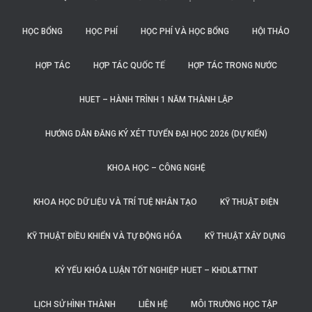
HỌC BỔNG
HỌC PHÍ
HỌC PHÍ VÀ HỌC BỔNG
HỘI THẢO
HỢP TÁC
HỢP TÁC QUỐC TẾ
HỢP TÁC TRONG NƯỚC
HUET – HÀNH TRÌNH 1 NĂM THÀNH LẬP
HƯỚNG DẪN ĐĂNG KÝ XÉT TUYỂN ĐẠI HỌC 2026 (DỰ KIẾN)
KHOA HỌC – CÔNG NGHỆ
KHOA HỌC DỮ LIỆU VÀ TRÍ TUỆ NHÂN TẠO
KỸ THUẬT ĐIỆN
KỸ THUẬT ĐIỀU KHIỂN VÀ TỰ ĐỘNG HÓA
KỸ THUẬT XÂY DỰNG
KỶ YẾU KHÓA LUẬN TỐT NGHIỆP HUET – KHDL&TTNT
LỊCH SỬ HÌNH THÀNH
LIÊN HỆ
MÔI TRƯỜNG HỌC TẬP