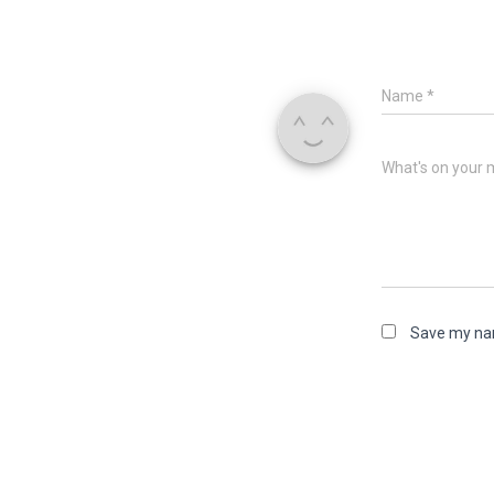
Name
*
What's on your 
Save my nam