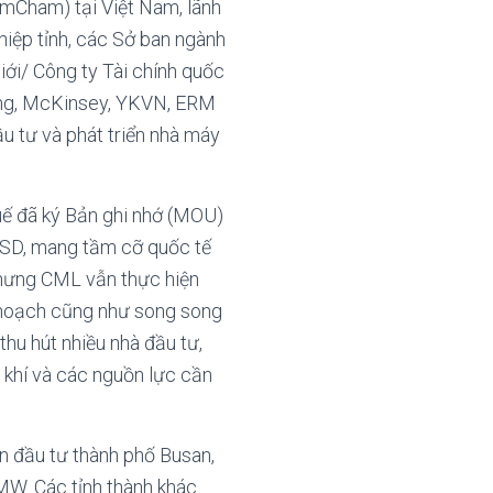
mCham) tại Việt Nam, lãnh
iệp tỉnh, các Sở ban ngành
ới/ Công ty Tài chính quốc
oung, McKinsey, YKVN, ERM
ầu tư và phát triển nhà máy
uế đã ký Bản ghi nhớ (MOU)
USD, mang tầm cỡ quốc tế
nhưng CML vẫn thực hiện
y hoạch cũng như song song
hu hút nhiều nhà đầu tư,
, khí và các nguồn lực cần
ến đầu tư thành phố Busan,
MW. Các tỉnh thành khác