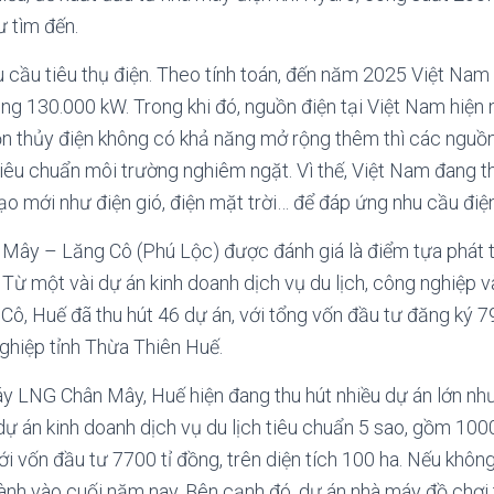
ư tìm đến.
 cầu tiêu thụ điện. Theo tính toán, đến năm 2025 Việt Nam
g 130.000 kW. Trong khi đó, nguồn điện tại Việt Nam hiện 
ồn thủy điện không có khả năng mở rộng thêm thì các nguồn
tiêu chuẩn môi trường nghiêm ngặt. Vì thế, Việt Nam đang t
ạo mới như điện gió, điện mặt trời… để đáp ứng nhu cầu điện
ân Mây – Lăng Cô (Phú Lộc) được đánh giá là điểm tựa phát 
 Từ một vài dự án kinh doanh dịch vụ du lịch, công nghiệp v
Cô, Huế đã thu hút 46 dự án, với tổng vốn đầu tư đăng ký 7
nghiệp tỉnh Thừa Thiên Huế.
y LNG Chân Mây, Huế hiện đang thu hút nhiều dự án lớn như
dự án kinh doanh dịch vụ du lịch tiêu chuẩn 5 sao, gồm 100
với vốn đầu tư 7700 tỉ đồng, trên diện tích 100 ha. Nếu không
ành vào cuối năm nay. Bên cạnh đó, dự án nhà máy đồ chơi 