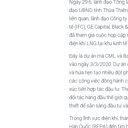
Ngày 29.6, lãnh đạo Tổng 
đạo UBND tỉnh Thừa Thiên 
liên quan, lãnh đạo Công t
tế (IFC), GE Capital, Blac
đã tham gia cuộc họp cập n
điện khí LNG tại khu kinh 
Đây là dự án mà CML và Ba
vào ngày 3/3/2020. Dự án 
và hứa hẹn tạo nhiều đột 
các công việc đồng hành c
xúc tiến hợp tác đầu tư. T
đối tác hàng đầu thế giới 
thiết để sẵn sàng đầu tư v
Trong lĩnh vực điện khí, t
Hàn Quốc (BEPA) đến tìm h