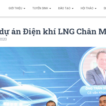
GIỚI THIỆU
TUYỂN SINH
ĐÀO TẠO
HỘI THẢO
S
 dự án Điện khí LNG Chân M
 2020