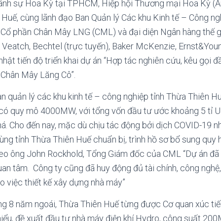
lãnh sự Hoa Kỳ tại TPHCM, Hiệp hội Thương mại Hoa Kỳ (A
Huế, cùng lãnh đạo Ban Quản lý Các khu Kinh tế – Công ngh
y Cổ phần Chân Mây LNG (CML) và đại diện Ngân hàng thế gi
k & Veatch, Bechtel (trực tuyến), Baker McKenzie, Ernst&Y
hật tiến độ triển khai dự án “Hợp tác nghiên cứu, kêu gọi đ
tế Chân Mây Lăng Cô”.
n quản lý các khu kinh tế – công nghiệp tỉnh Thừa Thiên H
có quy mô 4000MW, với tổng vốn đầu tư ước khoảng 5 tỉ 
phá. Cho đến nay, mặc dù chịu tác động bởi dịch COVID-19 
ùng tỉnh Thừa Thiên Huế chuẩn bị, trình hồ sơ bổ sung qu
heo ông John Rockhold, Tổng Giám đốc của CML “Dự án đã t
quan tâm. Công ty cũng đã huy động đủ tài chính, công nghệ
ào việc thiết kế xây dựng nhà máy”
háng 8 năm ngoái, Thừa Thiên Huế từng được Cơ quan xúc ti
iểu, đề xuất đầu tư nhà máy điện khí Hydro, công suất 200