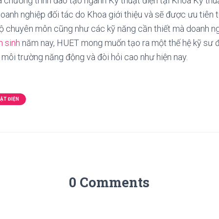
 chương trình đào tạo ngành Kỹ thuật điện tại Khoa Kỹ thu
doanh nghiệp đối tác do Khoa giới thiệu và sẽ được ưu tiên 
 độ chuyên môn cũng như các kỹ năng cần thiết mà doanh ngh
n sinh
năm nay, HUET mong muốn tạo ra một thế hệ kỹ sư đi
 môi trường năng động và đòi hỏi cao như hiện nay.
ẬT ĐIỆN
0 Comments