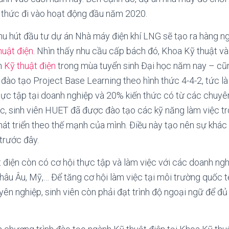
h thức đi vào hoạt động đầu năm 2020.
hu hút đầu tư dự án Nhà máy điện khí LNG sẽ tạo ra hàng n
huật điện
. Nhìn thấy nhu cầu cấp bách đó, Khoa Kỹ thuật v
nh
Kỹ thuật điện
trong mùa tuyển sinh Đại học năm nay – cũn
 đào tạo Project Base Learning theo hình thức 4-4-2, tức l
hực tập tại doanh nghiệp và 20% kiến thức có từ các chuyên
ọc, sinh viên HUET đã được đào tạo các kỹ năng làm việc t
át triển theo thế mạnh của mình. Điều này tạo nên sự khác 
trước đây.
t điện còn có cơ hội thực tập và làm việc với các doanh nghi
âu Âu, Mỹ,… Để tăng cơ hội làm việc tại môi trường quốc t
ên nghiệp, sinh viên còn phải đạt trình độ ngoại ngữ để đủ 