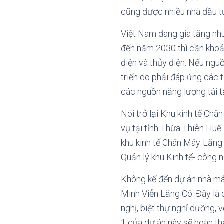
cũng được nhiều nhà đầu t
Việt Nam đang gia tăng nhu
đến năm 2030 thì cần khoản
điện và thủy điện. Nếu ngu
triển do phải đáp ứng các 
các nguồn năng lượng tái t
Nói trở lại Khu kinh tế Ch
vụ tại tỉnh Thừa Thiên Huế.
khu kinh tế Chân Mây-Lăng 
Quản lý khu Kinh tế- công 
Không kể đến dự án nhà má
Minh Viễn Lăng Cô. Đây là 
nghị, biệt thự nghỉ dưỡng, 
1 của dự án này sẽ hoàn th