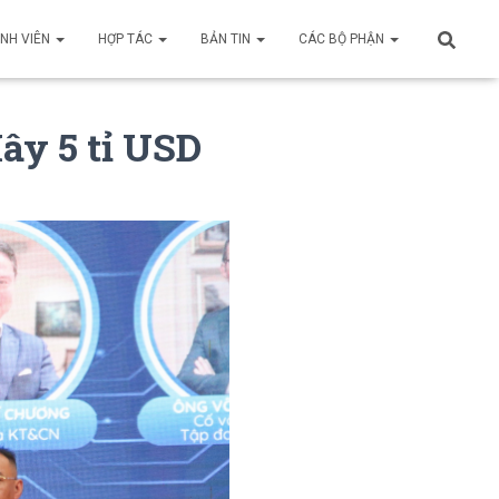
INH VIÊN
HỢP TÁC
BẢN TIN
CÁC BỘ PHẬN
ây 5 tỉ USD