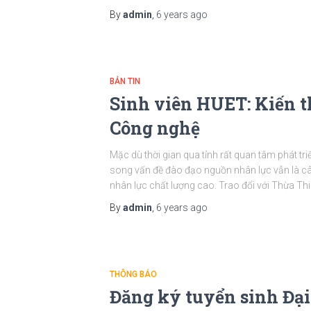
By
admin
,
6 years
ago
BẢN TIN
Sinh viên HUET: Kiến t
Công nghệ
Mặc dù thời gian qua tỉnh rất quan tâm phát tr
song vấn đề đào đạo nguồn nhân lực vẫn là câ
nhân lực chất lượng cao. Trao đổi với Thừa Thi
By
admin
,
6 years
ago
THÔNG BÁO
Đăng ký tuyển sinh Đại