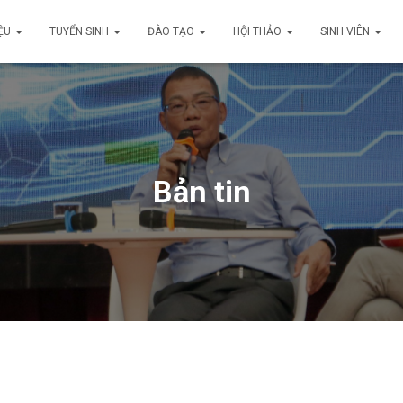
IỆU
TUYỂN SINH
ĐÀO TẠO
HỘI THẢO
SINH VIÊN
Bản tin