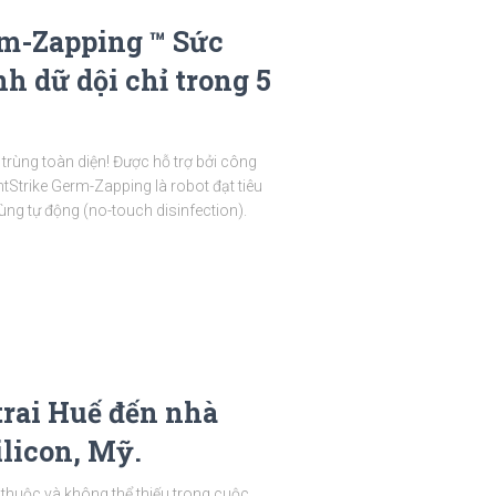
rm-Zapping ™ Sức
h dữ dội chỉ trong 5
 trùng toàn diện! Được hỗ trợ bởi công
tStrike Germ-Zapping là robot đạt tiêu
ng tự động (no-touch disinfection).
trai Huế đến nhà
licon, Mỹ.
thuộc và không thể thiếu trong cuộc