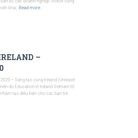
o toàn bộ các doanh nghiệp. Robot cộng
riển khai.
Read more…
 IRELAND –
0
2020 – Sáng tạo cùng Ireland (Unleash
 niên do Education in Ireland Vietnam tổ
 nhằm tạo điều kiện cho các bạn trẻ