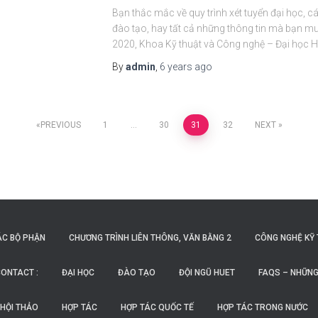
Bạn thắc mắc về quy trình xét tuyển đại học, c
đào tạo, hay tất cả những thông tin mà bạn muố
2020, Khoa Kỹ thuật và Công nghệ – Đại học H
By
admin
,
6 years
ago
PREVIOUS
1
…
30
31
32
NEXT
ÁC BỘ PHẬN
CHƯƠNG TRÌNH LIÊN THÔNG, VĂN BẰNG 2
CÔNG NGHỆ KỸ 
ONTACT :
ĐẠI HỌC
ĐÀO TẠO
ĐỘI NGŨ HUET
FAQS – NHỮNG
HỘI THẢO
HỢP TÁC
HỢP TÁC QUỐC TẾ
HỢP TÁC TRONG NƯỚC