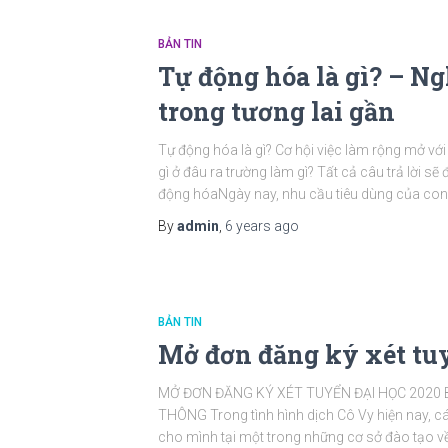
BẢN TIN
Tự động hóa là gì? – Ng
trong tương lai gần
Tự động hóa là gì? Cơ hội việc làm rộng mở v
gì ở đâu ra trường làm gì? Tất cả câu trả lời s
động hóaNgày nay, nhu cầu tiêu dùng của con
By
admin
,
6 years
ago
BẢN TIN
Mở đơn đăng ký xét tu
MỞ ĐƠN ĐĂNG KÝ XÉT TUYỂN ĐẠI HỌC 2020
THÔNG Trong tình hình dịch Cô Vy hiện nay, cá
cho mình tại một trong những cơ sở đào tạo v