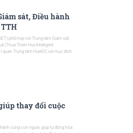
iám sát, Điều hành
h TTH
ET) phối hợp với Trung tâm Giám sát,
ế (Thua Thien Hue Intelligent
am quan Trung tâm HueIOC với mục đích
giúp thay đổi cuộc
 hành cùng con người, giúp tự động hóa