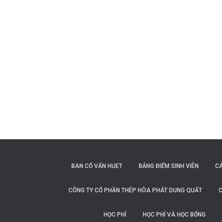
Posts
navigation
BAN CỐ VẤN HUET
BẢNG ĐIỂM SINH VIÊN
C
CÔNG TY CỔ PHẦN THÉP HÒA PHÁT DUNG QUẤT
C
HỌC PHÍ
HỌC PHÍ VÀ HỌC BỔNG