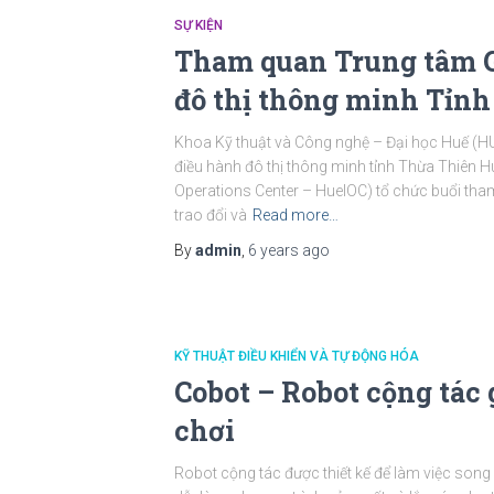
SỰ KIỆN
Tham quan Trung tâm G
đô thị thông minh Tỉn
Khoa Kỹ thuật và Công nghệ – Đại học Huế (HU
điều hành đô thị thông minh tỉnh Thừa Thiên Hu
Operations Center – HueIOC) tổ chức buổi th
trao đổi và
Read more…
By
admin
,
6 years
ago
KỸ THUẬT ĐIỀU KHIỂN VÀ TỰ ĐỘNG HÓA
Cobot – Robot cộng tác 
chơi
Robot cộng tác được thiết kế để làm việc song