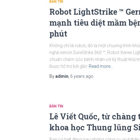
BẢN TIN
Robot LightStrike ™ Ge
mạnh tiêu diệt mầm bện
phút
Không chỉ là robot, đó là một chương trình khử
nghệ xenon SureStrike 360 ™, Robot Xenex Ligh
chuẩn chăm sóc bệnh nhân với kỹ thuật khử trù
Được hỗ trợ bởi gần
Read more…
By
admin
,
6 years
ago
BẢN TIN
Lê Viết Quốc, từ chàng 
khoa học Thung lũng Si
Bạn có biết đằng sau những công cụ quá thân 