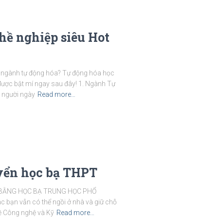
hề nghiệp siêu Hot
ới ngành tự động hóa? Tự động hóa học
ẽ được bật mí ngay sau đây! 1. Ngành Tự
 người ngày
Read more…
yển học bạ THPT
 BẰNG HỌC BẠ TRUNG HỌC PHỔ
c bạn vẫn có thể ngồi ở nhà và giữ chỗ
ề Công nghệ và Kỹ
Read more…