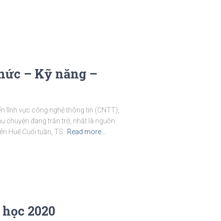
hức – Kỹ năng –
iển lĩnh vực công nghệ thông tin (CNTT),
u chuyện đang trăn trở, nhất là nguồn
ên Huế Cuối tuần, TS.
Read more…
 học 2020