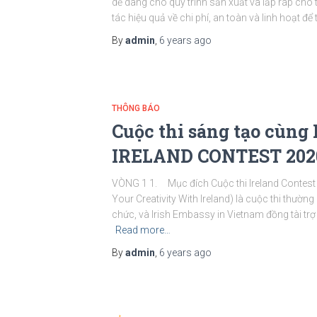
dễ dàng cho quy trình sản xuất và lắp ráp ch
tác hiệu quả về chi phí, an toàn và linh hoạt để t
By
admin
,
6 years
ago
THÔNG BÁO
Cuộc thi sáng tạo cùng
IRELAND CONTEST 202
VÒNG 1 1. Mục đích Cuộc thi Ireland Contest 
Your Creativity With Ireland) là cuộc thi thường
chức, và Irish Embassy in Vietnam đồng tài trợ
Read more…
By
admin
,
6 years
ago