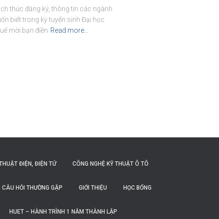
ách thức đăng ký, thông tin các ngành
n biết trong kỳ tuyển sinh Đại học
uế mời bạn điền
Read more…
THUẬT ĐIỆN, ĐIỆN TỬ
CÔNG NGHỆ KỸ THUẬT Ô TÔ
 CÂU HỎI THƯỜNG GẶP
GIỚI THIỆU
HỌC BỔNG
HUET – HÀNH TRÌNH 1 NĂM THÀNH LẬP