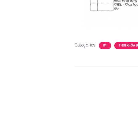
Categories:
K1
THỜI KHÓA B