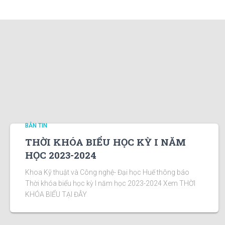
BẢN TIN
THỜI KHÓA BIỂU HỌC KỲ I NĂM
HỌC 2023-2024
Khoa Kỹ thuật và Công nghệ- Đại học Huế thông báo
Thời khóa biểu học kỳ I năm học 2023-2024 Xem THỜI
KHÓA BIỂU TẠI ĐÂY