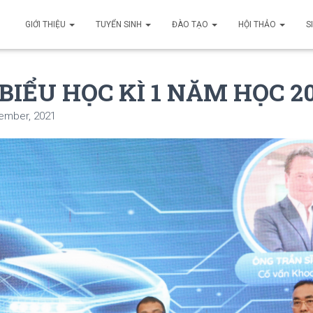
GIỚI THIỆU
TUYỂN SINH
ĐÀO TẠO
HỘI THẢO
S
BIỂU HỌC KÌ 1 NĂM HỌC 20
ember, 2021