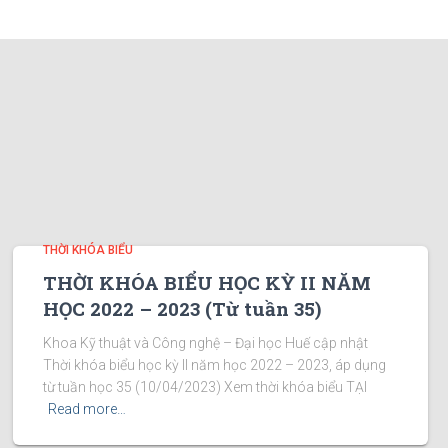
THỜI KHÓA BIỂU
THỜI KHÓA BIỂU HỌC KỲ II NĂM
HỌC 2022 – 2023 (Từ tuần 35)
Khoa Kỹ thuật và Công nghệ – Đại học Huế cập nhật
Thời khóa biểu học kỳ II năm học 2022 – 2023, áp dụng
từ tuần học 35 (10/04/2023) Xem thời khóa biểu TẠI
Read more…