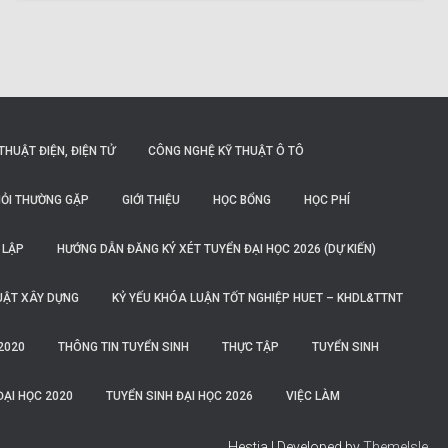
THUẬT ĐIỆN, ĐIỆN TỬ
CÔNG NGHỆ KỸ THUẬT Ô TÔ
ỎI THƯỜNG GẶP
GIỚI THIỆU
HỌC BỔNG
HỌC PHÍ
 LẬP
HƯỚNG DẪN ĐĂNG KÝ XÉT TUYỂN ĐẠI HỌC 2026 (DỰ KIẾN)
UẬT XÂY DỰNG
KỶ YẾU KHÓA LUẬN TỐT NGHIỆP HUET – KHDL&TTNT
2020
THÔNG TIN TUYỂN SINH
THỰC TẬP
TUYỂN SINH
ĐẠI HỌC 2020
TUYỂN SINH ĐẠI HỌC 2026
VIỆC LÀM
Hestia | Developed by
ThemeIsle