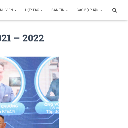
INH VIÊN
HỢP TÁC
BẢN TIN
CÁC BỘ PHẬN
21 – 2022