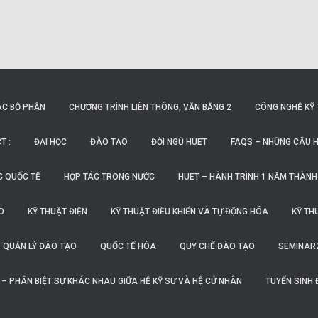
ÁC BỘ PHẬN
CHƯƠNG TRÌNH LIÊN THÔNG, VĂN BẰNG 2
CÔNG NGHỆ KỸ 
T :
ĐẠI HỌC
ĐÀO TẠO
ĐỘI NGŨ HUET
FAQS – NHỮNG CÂU H
C QUỐC TẾ
HỢP TÁC TRONG NƯỚC
HUET – HÀNH TRÌNH 1 NĂM THÀNH
O
KỸ THUẬT ĐIỆN
KỸ THUẬT ĐIỀU KHIỂN VÀ TỰ ĐỘNG HÓA
KỸ TH
QUẢN LÝ ĐÀO TẠO
QUỐC TẾ HÓA
QUY CHẾ ĐÀO TẠO
SEMINAR
O – PHÂN BIỆT SỰ KHÁC NHAU GIỮA HỆ KỸ SƯ VÀ HỆ CỬ NHÂN
TUYỂN SINH 