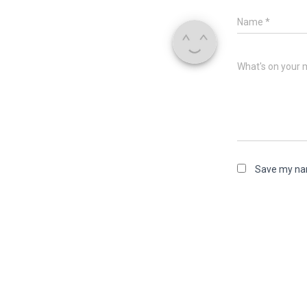
Name
*
What's on your 
Save my nam