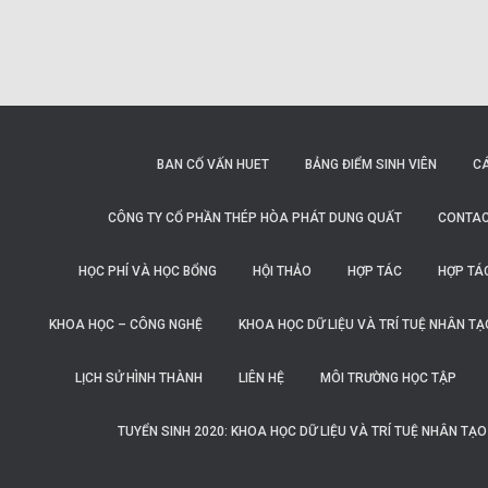
BAN CỐ VẤN HUET
BẢNG ĐIỂM SINH VIÊN
C
CÔNG TY CỔ PHẦN THÉP HÒA PHÁT DUNG QUẤT
CONTAC
HỌC PHÍ VÀ HỌC BỔNG
HỘI THẢO
HỢP TÁC
HỢP TÁ
KHOA HỌC – CÔNG NGHỆ
KHOA HỌC DỮ LIỆU VÀ TRÍ TUỆ NHÂN TẠ
LỊCH SỬ HÌNH THÀNH
LIÊN HỆ
MÔI TRƯỜNG HỌC TẬP
TUYỂN SINH 2020: KHOA HỌC DỮ LIỆU VÀ TRÍ TUỆ NHÂN TẠ