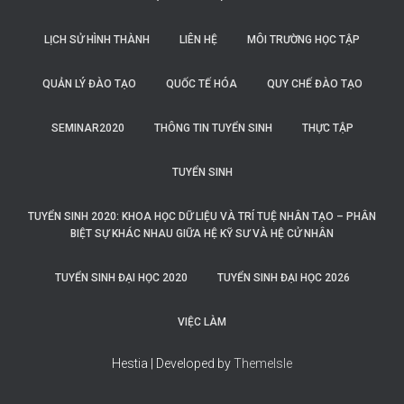
LỊCH SỬ HÌNH THÀNH
LIÊN HỆ
MÔI TRƯỜNG HỌC TẬP
QUẢN LÝ ĐÀO TẠO
QUỐC TẾ HÓA
QUY CHẾ ĐÀO TẠO
SEMINAR2020
THÔNG TIN TUYỂN SINH
THỰC TẬP
TUYỂN SINH
TUYỂN SINH 2020: KHOA HỌC DỮ LIỆU VÀ TRÍ TUỆ NHÂN TẠO – PHÂN
BIỆT SỰ KHÁC NHAU GIỮA HỆ KỸ SƯ VÀ HỆ CỬ NHÂN
TUYỂN SINH ĐẠI HỌC 2020
TUYỂN SINH ĐẠI HỌC 2026
VIỆC LÀM
Hestia | Developed by
ThemeIsle