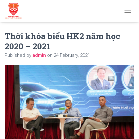
T
O
G
Thời khóa biểu HK2 năm học
G
L
2020 – 2021
E
N
Published by
admin
on
24 February, 2021
A
V
I
G
A
T
I
O
N