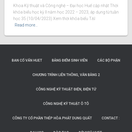
Khoa Kỹ thuật và Công nghệ – Đại học Huế cập nhật Thời
khóa biểu học kỳ II năm học 2022 – 2023, áp dụng từ tuần
học 35 (10/04/2023) Xem thời khóa biểu TẠI
Read more…
BAN CỐ VẤN HUET
BẢNG ĐIỂM SINH VIÊN
CÁC BỘ PHẬN
CHƯƠNG TRÌNH LIÊN THÔNG, VĂN BẰNG 2
CÔNG NGHỆ KỸ THUẬT ĐIỆN, ĐIỆN TỬ
CÔNG NGHỆ KỸ THUẬT Ô TÔ
CÔNG TY CỔ PHẦN THÉP HÒA PHÁT DUNG QUẤT
CONTACT :