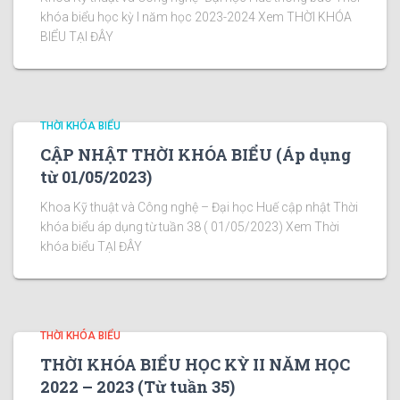
khóa biểu học kỳ I năm học 2023-2024 Xem THỜI KHÓA
BIỂU TẠI ĐÂY
THỜI KHÓA BIỂU
CẬP NHẬT THỜI KHÓA BIỂU (Áp dụng
từ 01/05/2023)
Khoa Kỹ thuật và Công nghệ – Đại học Huế cập nhật Thời
khóa biểu áp dụng từ tuần 38 ( 01/05/2023) Xem Thời
khóa biểu TẠI ĐÂY
THỜI KHÓA BIỂU
THỜI KHÓA BIỂU HỌC KỲ II NĂM HỌC
2022 – 2023 (Từ tuần 35)