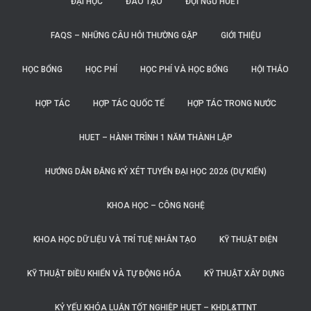
ĐẠI HỌC
ĐÀO TẠO
ĐỘI NGŨ HUET
FAQS – NHỮNG CÂU HỎI THƯỜNG GẶP
GIỚI THIỆU
HỌC BỔNG
HỌC PHÍ
HỌC PHÍ VÀ HỌC BỔNG
HỘI THẢO
HỢP TÁC
HỢP TÁC QUỐC TẾ
HỢP TÁC TRONG NƯỚC
HUET – HÀNH TRÌNH 1 NĂM THÀNH LẬP
HƯỚNG DẪN ĐĂNG KÝ XÉT TUYỂN ĐẠI HỌC 2026 (DỰ KIẾN)
KHOA HỌC – CÔNG NGHỆ
KHOA HỌC DỮ LIỆU VÀ TRÍ TUỆ NHÂN TẠO
KỸ THUẬT ĐIỆN
KỸ THUẬT ĐIỀU KHIỂN VÀ TỰ ĐỘNG HÓA
KỸ THUẬT XÂY DỰNG
KỶ YẾU KHÓA LUẬN TỐT NGHIỆP HUET – KHDL&TTNT