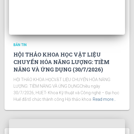
BẢN TIN
HỘI THẢO KHOA HỌC VẬT LIỆU
CHUYỂN HÓA NĂNG LƯỢNG: TIỀM
NĂNG VÀ ỨNG DỤNG (30/7/2026)
HỘI THẢO KHOA HỌCVẬT LIỆU CHUYỂN HÓA NĂNG
LƯỢNG: TIỀM NĂNG VÀ ỨNG DỤNGChiều ngày
30/7/2026, HUET- Khoa Kỹ thuật và Công nghệ – Đại học
Huế đã tổ chức thành công Hội thảo khoa
Read more…