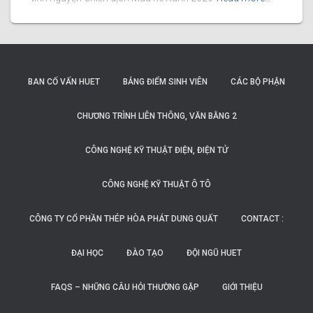
BAN CỐ VẤN HUET
BẢNG ĐIỂM SINH VIÊN
CÁC BỘ PHẬN
CHƯƠNG TRÌNH LIÊN THÔNG, VĂN BẰNG 2
CÔNG NGHỆ KỸ THUẬT ĐIỆN, ĐIỆN TỬ
CÔNG NGHỆ KỸ THUẬT Ô TÔ
CÔNG TY CỔ PHẦN THÉP HÒA PHÁT DUNG QUẤT
CONTACT :
ĐẠI HỌC
ĐÀO TẠO
ĐỘI NGŨ HUET
FAQS – NHỮNG CÂU HỎI THƯỜNG GẶP
GIỚI THIỆU