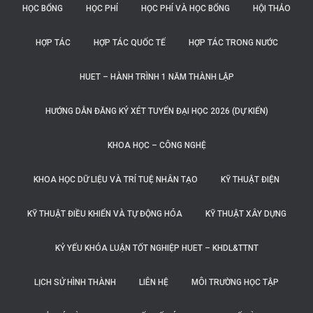
HỌC BỔNG
HỌC PHÍ
HỌC PHÍ VÀ HỌC BỔNG
HỘI THẢO
HỢP TÁC
HỢP TÁC QUỐC TẾ
HỢP TÁC TRONG NƯỚC
HUET – HÀNH TRÌNH 1 NĂM THÀNH LẬP
HƯỚNG DẪN ĐĂNG KÝ XÉT TUYỂN ĐẠI HỌC 2026 (DỰ KIẾN)
KHOA HỌC – CÔNG NGHỆ
KHOA HỌC DỮ LIỆU VÀ TRÍ TUỆ NHÂN TẠO
KỸ THUẬT ĐIỆN
KỸ THUẬT ĐIỀU KHIỂN VÀ TỰ ĐỘNG HÓA
KỸ THUẬT XÂY DỰNG
KỶ YẾU KHÓA LUẬN TỐT NGHIỆP HUET – KHDL&TTNT
LỊCH SỬ HÌNH THÀNH
LIÊN HỆ
MÔI TRƯỜNG HỌC TẬP