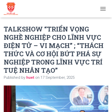
T
O
G
TALKSHOW “TRIỂN VỌNG
G
L
NGHỀ NGHIỆP CHO LĨNH VỰC
E
N
ĐIỆN TỬ – VI MẠCH” ; “THÁCH
A
V
THỨC VÀ CƠ HỘI BỨT PHÁ SỰ
I
NGHIỆP TRONG LĨNH VỰC TRÍ
G
A
TUỆ NHÂN TẠO”
T
I
Published by
huet
on
17 September, 2025
O
N