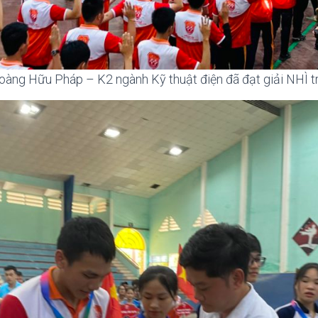
ng Hữu Pháp – K2 ngành Kỹ thuật điện đã đạt giải NHÌ tr