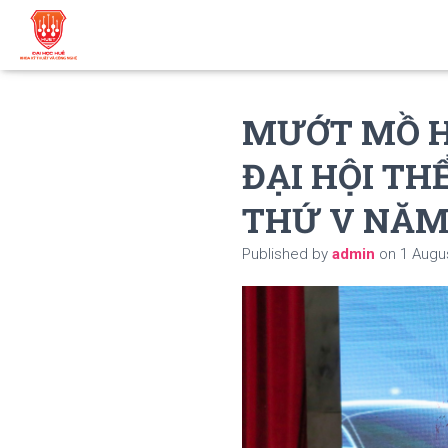
MƯỚT MỒ H
ĐẠI HỘI TH
THỨ V NĂM
Published by
admin
on
1 Augu