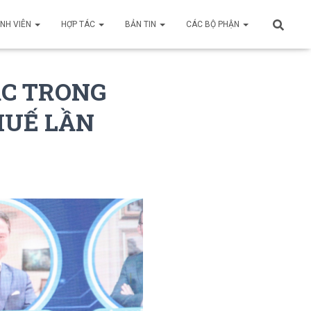
INH VIÊN
HỢP TÁC
BẢN TIN
CÁC BỘ PHẬN
ẤC TRONG
HUẾ LẦN