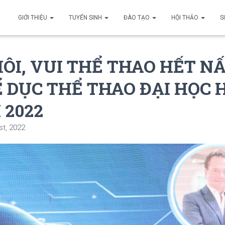
GIỚI THIỆU
TUYỂN SINH
ĐÀO TẠO
HỘI THẢO
S
ÔI, VUI THỂ THAO HẾT N
Ể DỤC THỂ THAO ĐẠI HỌC 
 2022
st, 2022