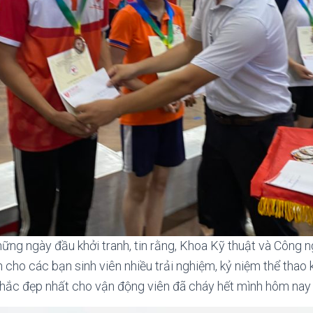
những ngày đầu khởi tranh, tin rằng, Khoa Kỹ thuật và Công 
cho các bạn sinh viên nhiều trải nghiệm, kỷ niệm thể thao k
hắc đẹp nhất cho vận động viên đã cháy hết mình hôm nay