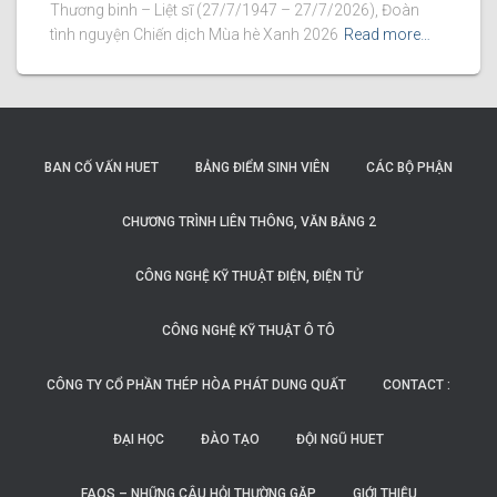
Thương binh – Liệt sĩ (27/7/1947 – 27/7/2026), Đoàn
tình nguyện Chiến dịch Mùa hè Xanh 2026
Read more…
BAN CỐ VẤN HUET
BẢNG ĐIỂM SINH VIÊN
CÁC BỘ PHẬN
CHƯƠNG TRÌNH LIÊN THÔNG, VĂN BẰNG 2
CÔNG NGHỆ KỸ THUẬT ĐIỆN, ĐIỆN TỬ
CÔNG NGHỆ KỸ THUẬT Ô TÔ
CÔNG TY CỔ PHẦN THÉP HÒA PHÁT DUNG QUẤT
CONTACT :
ĐẠI HỌC
ĐÀO TẠO
ĐỘI NGŨ HUET
FAQS – NHỮNG CÂU HỎI THƯỜNG GẶP
GIỚI THIỆU