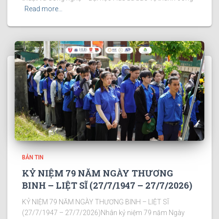
Read more…
BẢN TIN
KỶ NIỆM 79 NĂM NGÀY THƯƠNG
BINH – LIỆT SĨ (27/7/1947 – 27/7/2026)
KỶ NIỆM 79 NĂM NGÀY THƯƠNG BINH – LIỆT SĨ
(27/7/1947 – 27/7/2026)Nhân kỷ niệm 79 năm Ngày