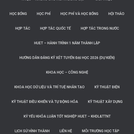
HỌC BỔNG
HỌC PHÍ
HỌC PHÍ VÀ HỌC BỔNG
HỘI THẢO
HỢP TÁC
HỢP TÁC QUỐC TẾ
HỢP TÁC TRONG NƯỚC
HUET – HÀNH TRÌNH 1 NĂM THÀNH LẬP
HƯỚNG DẪN ĐĂNG KÝ XÉT TUYỂN ĐẠI HỌC 2026 (DỰ KIẾN)
KHOA HỌC – CÔNG NGHỆ
KHOA HỌC DỮ LIỆU VÀ TRÍ TUỆ NHÂN TẠO
KỸ THUẬT ĐIỆN
KỸ THUẬT ĐIỀU KHIỂN VÀ TỰ ĐỘNG HÓA
KỸ THUẬT XÂY DỰNG
KỶ YẾU KHÓA LUẬN TỐT NGHIỆP HUET – KHDL&TTNT
LỊCH SỬ HÌNH THÀNH
LIÊN HỆ
MÔI TRƯỜNG HỌC TẬP