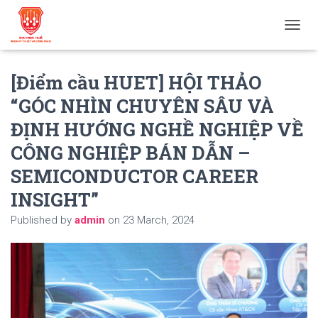
T
O
G
[Điểm cầu HUET] HỘI THẢO
G
L
“GÓC NHÌN CHUYÊN SÂU VÀ
E
N
ĐỊNH HƯỚNG NGHỀ NGHIỆP VỀ
A
V
CÔNG NGHIỆP BÁN DẪN –
I
SEMICONDUCTOR CAREER
G
A
INSIGHT”
T
I
Published by
admin
on
23 March, 2024
O
N