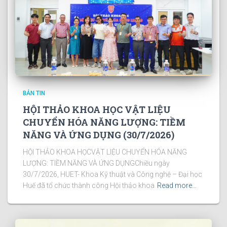
BẢN TIN
HỘI THẢO KHOA HỌC VẬT LIỆU
CHUYỂN HÓA NĂNG LƯỢNG: TIỀM
NĂNG VÀ ỨNG DỤNG (30/7/2026)
HỘI THẢO KHOA HỌCVẬT LIỆU CHUYỂN HÓA NĂNG
LƯỢNG: TIỀM NĂNG VÀ ỨNG DỤNGChiều ngày
30/7/2026, HUET- Khoa Kỹ thuật và Công nghệ – Đại học
Huế đã tổ chức thành công Hội thảo khoa
Read more…