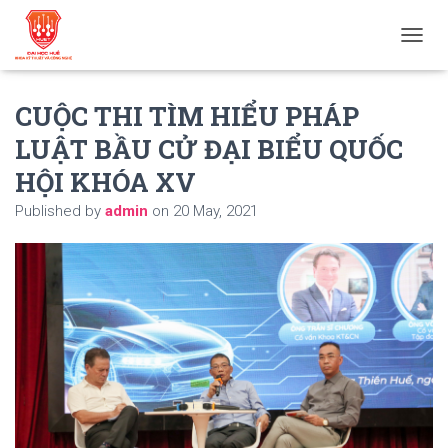
T
O
G
CUỘC THI TÌM HIỂU PHÁP
G
L
LUẬT BẦU CỬ ĐẠI BIỂU QUỐC
E
N
HỘI KHÓA XV
A
V
Published by
admin
on
20 May, 2021
I
G
A
T
I
O
N