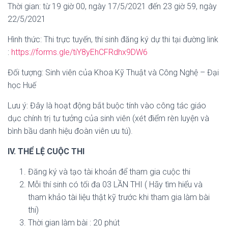
Thời gian: từ 19 giờ 00, ngày 17/5/2021 đến 23 giờ 59, ngày
22/5/2021
Hình thức: Thi trực tuyến, thí sinh đăng ký dự thi tại đường link
:
https://forms.gle/tiY8yEhCFRdhx9DW6
Đối tượng: Sinh viên của Khoa Kỹ Thuật và Công Nghệ – Đại
học Huế
Lưu ý: Đây là hoạt động bắt buộc tính vào công tác giáo
dục chính trị tư tưởng của sinh viên (xét điểm rèn luyện và
bình bầu danh hiệu đoàn viên ưu tú).
IV. THỂ LỆ CUỘC THI
Đăng ký và tạo tài khoản để tham gia cuộc thi
Mỗi thí sinh có tối đa 03 LẦN THI ( Hãy tìm hiểu và
tham khảo tài liệu thật kỹ trước khi tham gia làm bài
thi)
Thời gian làm bài : 20 phút