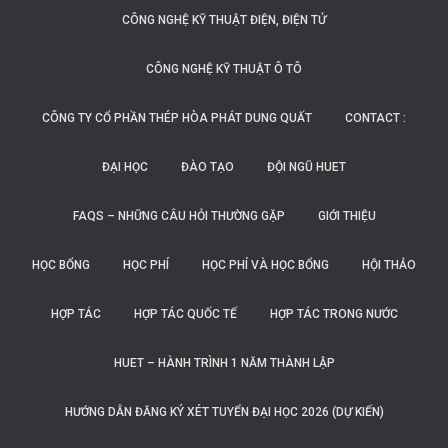
CÔNG NGHỆ KỸ THUẬT ĐIỆN, ĐIỆN TỬ
CÔNG NGHỆ KỸ THUẬT Ô TÔ
CÔNG TY CỔ PHẦN THÉP HÒA PHÁT DUNG QUẤT
CONTACT :
ĐẠI HỌC
ĐÀO TẠO
ĐỘI NGŨ HUET
FAQS – NHỮNG CÂU HỎI THƯỜNG GẶP
GIỚI THIỆU
HỌC BỔNG
HỌC PHÍ
HỌC PHÍ VÀ HỌC BỔNG
HỘI THẢO
HỢP TÁC
HỢP TÁC QUỐC TẾ
HỢP TÁC TRONG NƯỚC
HUET – HÀNH TRÌNH 1 NĂM THÀNH LẬP
HƯỚNG DẪN ĐĂNG KÝ XÉT TUYỂN ĐẠI HỌC 2026 (DỰ KIẾN)