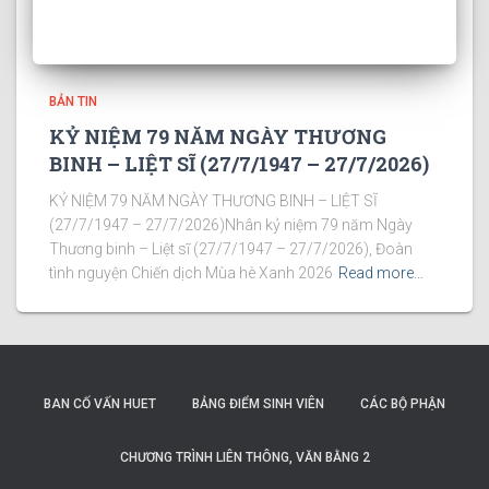
BẢN TIN
KỶ NIỆM 79 NĂM NGÀY THƯƠNG
BINH – LIỆT SĨ (27/7/1947 – 27/7/2026)
KỶ NIỆM 79 NĂM NGÀY THƯƠNG BINH – LIỆT SĨ
(27/7/1947 – 27/7/2026)Nhân kỷ niệm 79 năm Ngày
Thương binh – Liệt sĩ (27/7/1947 – 27/7/2026), Đoàn
tình nguyện Chiến dịch Mùa hè Xanh 2026
Read more…
BAN CỐ VẤN HUET
BẢNG ĐIỂM SINH VIÊN
CÁC BỘ PHẬN
CHƯƠNG TRÌNH LIÊN THÔNG, VĂN BẰNG 2