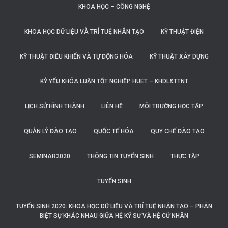
KHOA HỌC – CÔNG NGHỆ
KHOA HỌC DỮ LIỆU VÀ TRÍ TUỆ NHÂN TẠO
KỸ THUẬT ĐIỆN
KỸ THUẬT ĐIỀU KHIỂN VÀ TỰ ĐỘNG HÓA
KỸ THUẬT XÂY DỰNG
KỶ YẾU KHÓA LUẬN TỐT NGHIỆP HUET – KHDL&TTNT
LỊCH SỬ HÌNH THÀNH
LIÊN HỆ
MÔI TRƯỜNG HỌC TẬP
QUẢN LÝ ĐÀO TẠO
QUỐC TẾ HÓA
QUY CHẾ ĐÀO TẠO
SEMINAR2020
THÔNG TIN TUYỂN SINH
THỰC TẬP
TUYỂN SINH
TUYỂN SINH 2020: KHOA HỌC DỮ LIỆU VÀ TRÍ TUỆ NHÂN TẠO – PHÂN
BIỆT SỰ KHÁC NHAU GIỮA HỆ KỸ SƯ VÀ HỆ CỬ NHÂN