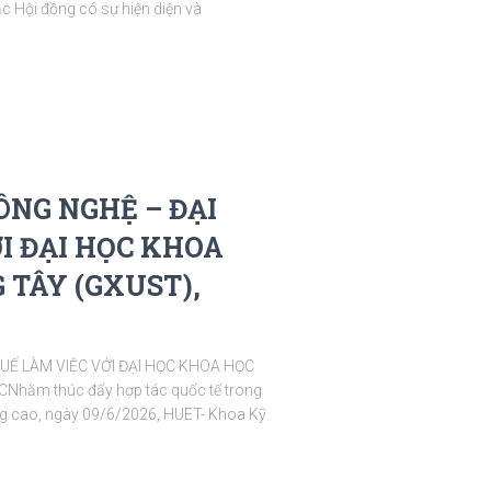
 Hội đồng có sự hiện diện và
NG NGHỆ – ĐẠI
I ĐẠI HỌC KHOA
TÂY (GXUST),
UẾ LÀM VIỆC VỚI ĐẠI HỌC KHOA HỌC
ằm thúc đẩy hợp tác quốc tế trong
ợng cao, ngày 09/6/2026, HUET- Khoa Kỹ