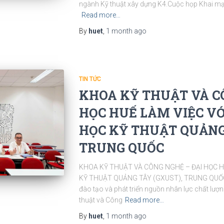
ngành Kỹ thuật xây dựng K4.Cuộc họp Khai mạc
Read more…
By
huet
,
1 month
ago
TIN TỨC
KHOA KỸ THUẬT VÀ CÔ
HỌC HUẾ LÀM VIỆC VỚ
HỌC KỸ THUẬT QUẢNG 
TRUNG QUỐC
KHOA KỸ THUẬT VÀ CÔNG NGHỆ – ĐẠI HỌC H
KỸ THUẬT QUẢNG TÂY (GXUST), TRUNG QUỐCNh
đào tạo và phát triển nguồn nhân lực chất lư
thuật và Công
Read more…
By
huet
,
1 month
ago