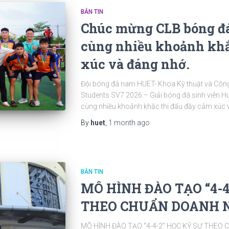
BẢN TIN
Chúc mừng CLB bóng đá
cùng nhiều khoảnh khắ
xúc và đáng nhớ.
Đội bóng đá nam HUET- Khoa Kỹ thuật và Công
Students SV7 2026 – Giải bóng đá sinh viên Huế 
cùng nhiều khoảnh khắc thi đấu đầy cảm xúc 
By
huet
,
1 month
ago
BẢN TIN
MÔ HÌNH ĐÀO TẠO “4-4
THEO CHUẨN DOANH N
MÔ HÌNH ĐÀO TẠO “4-4-2” HỌC KỸ SƯ THEO