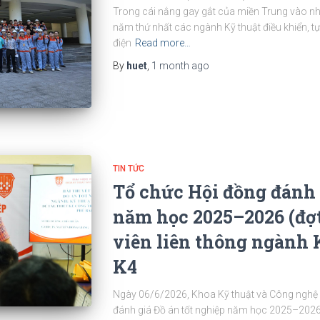
Trong cái nắng gay gắt của miền Trung vào nh
năm thứ nhất các ngành Kỹ thuật điều khiển, tự 
điện
Read more…
By
huet
,
1 month
ago
TIN TỨC
Tổ chức Hội đồng đánh 
năm học 2025–2026 (đợt
viên liên thông ngành 
K4
Ngày 06/6/2026, Khoa Kỹ thuật và Công nghệ 
đánh giá Đồ án tốt nghiệp năm học 2025–2026 (