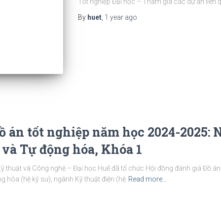
Tốt nghiệp Đại học – Tham gia các dự án liên 
By
huet
,
1 year
ago
ồ án tốt nghiệp năm học 2024-2025: 
 và Tự động hóa, Khóa 1
thuật và Công nghệ – Đại học Huế đã tổ chức Hội đồng đánh giá Đồ án t
g hóa (hệ kỹ sư), ngành Kỹ thuật điện (hệ
Read more…