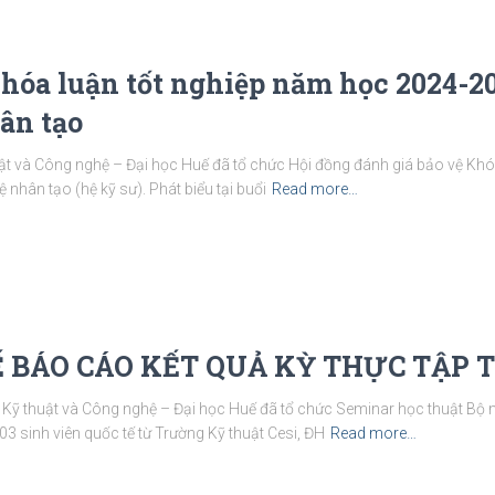
Khóa luận tốt nghiệp năm học 2024-2
hân tạo
 và Công nghệ – Đại học Huế đã tổ chức Hội đồng đánh giá bảo vệ Khóa 
 nhân tạo (hệ kỹ sư). Phát biểu tại buổi
Read more…
Ế BÁO CÁO KẾT QUẢ KỲ THỰC TẬP 
ỹ thuật và Công nghệ – Đại học Huế đã tổ chức Seminar học thuật Bộ m
03 sinh viên quốc tế từ Trường Kỹ thuật Cesi, ĐH
Read more…