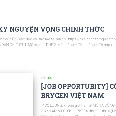
NG KÝ NGUYỆN VỌNG CHÍNH THỨC
ng của Bộ Giáo dục và Đào tạo tại địa chỉ: https://thisinh.thitotnghiept
 DẪN CHI TIẾT 1. Mã trường: DHE 2. Mã ngành – Tên ngành – Tổ hợp xét 
TIN TỨC
[JOB OPPORTUBITY] 
BRYCEN VIỆT NAM
📌SỐ LƯỢNG: không giới hạn. 🌼MÔ TẢ CÔNG V
GIAN LÀM VIỆC: 8h – 17h30 từ thứ 2 – thứ 6 (N