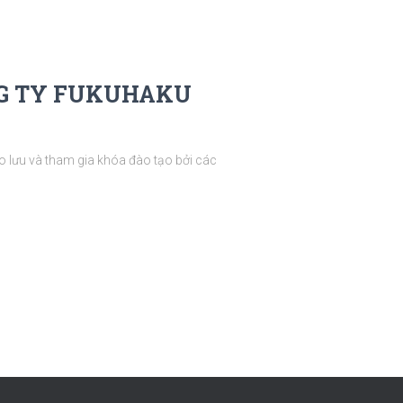
NG TY FUKUHAKU
o lưu và tham gia khóa đào tạo bởi các