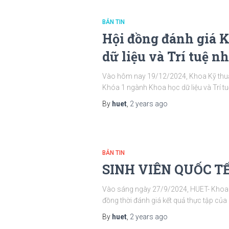
BẢN TIN
Hội đồng đánh giá 
dữ liệu và Trí tuệ n
Vào hôm nay 19/12/2024, Khoa Kỹ thuật
Khóa 1 ngành Khoa học dữ liệu và Trí tuệ
By
huet
,
2 years
ago
BẢN TIN
SINH VIÊN QUỐC T
Vào sáng ngày 27/9/2024, HUET- Khoa K
đồng thời đánh giá kết quả thực tập của 
By
huet
,
2 years
ago