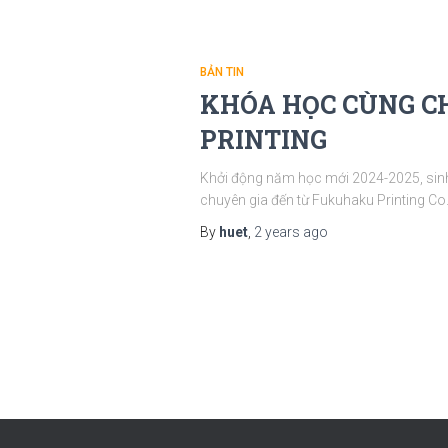
BẢN TIN
KHÓA HỌC CÙNG C
PRINTING
Khởi động năm học mới 2024-2025, sinh 
chuyên gia đến từ Fukuhaku Printing Co
By
huet
,
2 years
ago
Posts
navigation