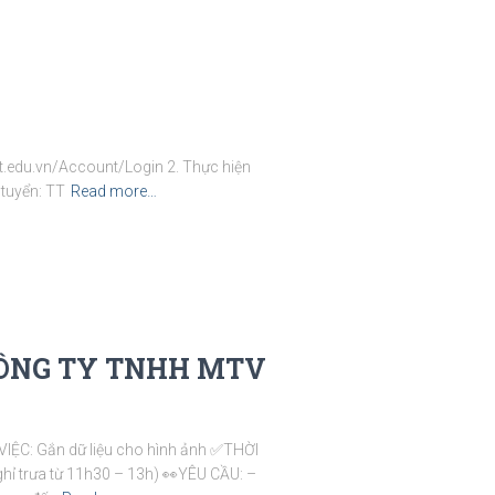
hpt.edu.vn/Account/Login 2. Thực hiện
tuyển: TT
Read more…
CÔNG TY TNHH MTV
IỆC: Gắn dữ liệu cho hình ảnh ✅THỜI
ghỉ trưa từ 11h30 – 13h) 👀YÊU CẦU: –