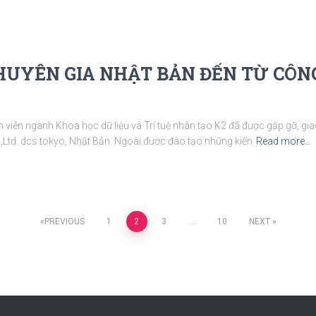
HUYÊN GIA NHẬT BẢN ĐẾN TỪ CÔ
viên ngành Khoa học dữ liệu và Trí tuệ nhân tạo K2 đã được gặp gỡ, gia
.,Ltd. dcs tokyo, Nhật Bản. Ngoài được đào tạo những kiến
Read more…
PREVIOUS
1
2
3
…
10
NEXT