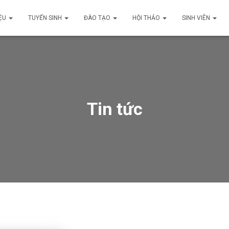
IỆU
TUYỂN SINH
ĐÀO TẠO
HỘI THẢO
SINH VIÊN
Tin tức