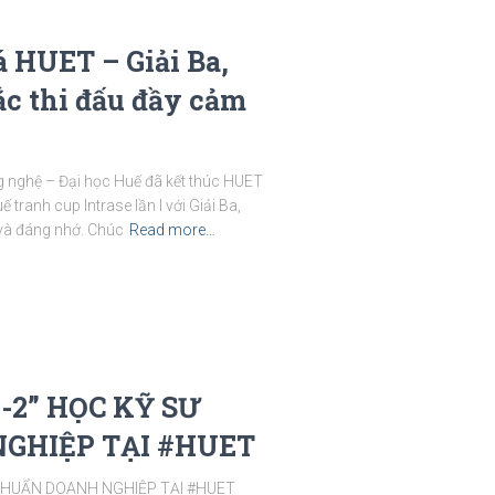
 HUET – Giải Ba,
c thi đấu đầy cảm
 nghệ – Đại học Huế đã kết thúc HUET
tranh cup Intrase lần I với Giải Ba,
và đáng nhớ. Chúc
Read more…
-2” HỌC KỸ SƯ
GHIỆP TẠI #HUET
 CHUẨN DOANH NGHIỆP TẠI #HUET