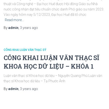
thuật và Công nghệ – Đại học Huế được Hội đồng Giáo sư Nhà
nước công nhận đạt tiêu chuẩn chức danh Phó giáo sư năm 2023.
Vào ngày hôm nay 5/12/2023, Đại học Huế đã tổ chức
Read more…
By
admin
,
3 years
ago
CÔNG KHAI LUẬN VĂN THẠC SỸ
CÔNG KHAI LUẬN VĂN THẠC SĨ
KHOA HỌC DỮ LIỆU – KHÓA 1
Luận văn thạc sĩ Khoa học dữ liệu – Nguyễn Quang Phú Luận văn
thạc sĩ Khoa học dữ liệu – Tạ Phước Ánh
By
admin
,
3 years
ago