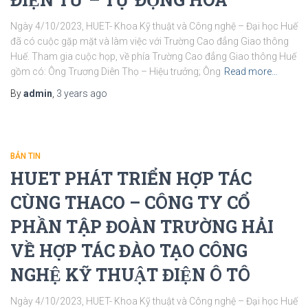
Ngày 4/10/2023, HUET- Khoa Kỹ thuật và Công nghệ – Đại học Huế
đã có cuộc gặp mặt và làm việc với Trường Cao đẳng Giao thông
Huế. Tham gia cuộc họp, về phía Trường Cao đẳng Giao thông Huế
gồm có: Ông Trương Diên Thọ – Hiệu trưởng; Ông
Read more…
By
admin
,
3 years
ago
BẢN TIN
HUET PHÁT TRIỂN HỢP TÁC
CÙNG THACO – CÔNG TY CỔ
PHẦN TẬP ĐOÀN TRƯỜNG HẢI
VỀ HỢP TÁC ĐÀO TẠO CÔNG
NGHỆ KỸ THUẬT ĐIỆN Ô TÔ
Ngày 4/10/2023, HUET- Khoa Kỹ thuật và Công nghệ – Đại học Huế