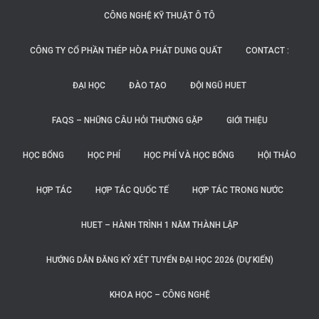
CÔNG NGHỆ KỸ THUẬT Ô TÔ
CÔNG TY CỔ PHẦN THÉP HÒA PHÁT DUNG QUẤT
CONTACT :
ĐẠI HỌC
ĐÀO TẠO
ĐỘI NGŨ HUET
FAQS – NHỮNG CÂU HỎI THƯỜNG GẶP
GIỚI THIỆU
HỌC BỔNG
HỌC PHÍ
HỌC PHÍ VÀ HỌC BỔNG
HỘI THẢO
HỢP TÁC
HỢP TÁC QUỐC TẾ
HỢP TÁC TRONG NƯỚC
HUET – HÀNH TRÌNH 1 NĂM THÀNH LẬP
HƯỚNG DẪN ĐĂNG KÝ XÉT TUYỂN ĐẠI HỌC 2026 (DỰ KIẾN)
KHOA HỌC – CÔNG NGHỆ