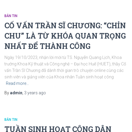
BẢN TIN
CỐ VẤN TRẦN SĨ CHƯƠNG: “CHỈN
CHU” LÀ TỪ KHÓA QUAN TRỌNG
NHẤT ĐỂ THÀNH CÔNG
Ngày 19/10/2023, nhận lời mời từ TS. Nguyễn Quang Lịch, Khoa
trưởng Khoa Kỹ thuật và Công nghệ – Đại học Huế (HUET), thầy Cố
vấn Trần Sĩ Chương đã dành thời gian trò chuyện online cùng các
sinh viên và giảng viên của Khoa nhân Tuần sinh hoạt công
Read more…
By
admin
,
3 years
ago
BẢN TIN
TUẦN SINH HOẠT CÔNG DÂN