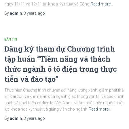
ngày 11/11 và 12/11 tại Khoa Kỹ thuật và Công
Read more…
By
admin
,
3 years
ago
BẢN TIN
Đăng ký tham dự Chương trình
tập huấn “Tiềm năng và thách
thức ngành ô tô điện trong thực
tiễn và đào tạo”
Thực hiện Chương trình chuyển đổi năng lượng xanh, giảm phát thải
khí carbon và khí metan của ngành giao thông vận tải và các chính
sách về phát triển xe điện tại Việt Nam. Nhằm phát triển nguồn nhân
lực khoa học kỹ thuật và giảng viên cho ngành
Read more…
By
admin
,
3 years
ago