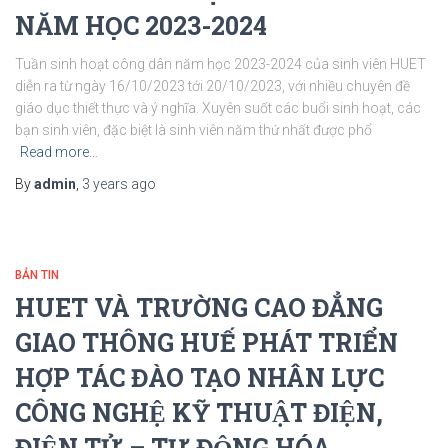
NĂM HỌC 2023-2024
Tuần sinh hoạt công dân năm học 2023-2024 của sinh viên HUET
diễn ra từ ngày 16/10/2023 tới 20/10/2023, với nhiều chuyên đề
giáo dục thiết thực và ý nghĩa. Xuyên suốt các buổi sinh hoạt, các
bạn sinh viên, đặc biệt là sinh viên năm thứ nhất được phổ
Read more…
By
admin
,
3 years
ago
BẢN TIN
HUET VÀ TRƯỜNG CAO ĐẲNG
GIAO THÔNG HUẾ PHÁT TRIỂN
HỢP TÁC ĐÀO TẠO NHÂN LỰC
CÔNG NGHỆ KỸ THUẬT ĐIỆN,
ĐIỆN TỬ – TỰ ĐỘNG HÓA