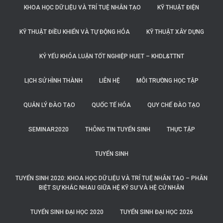
KHOA HỌC DỮ LIỆU VÀ TRÍ TUỆ NHÂN TẠO
KỸ THUẬT ĐIỆN
KỸ THUẬT ĐIỀU KHIỂN VÀ TỰ ĐỘNG HÓA
KỸ THUẬT XÂY DỰNG
KỶ YẾU KHÓA LUẬN TỐT NGHIỆP HUET – KHDL&TTNT
LỊCH SỬ HÌNH THÀNH
LIÊN HỆ
MÔI TRƯỜNG HỌC TẬP
QUẢN LÝ ĐÀO TẠO
QUỐC TẾ HÓA
QUY CHẾ ĐÀO TẠO
SEMINAR2020
THÔNG TIN TUYỂN SINH
THỰC TẬP
TUYỂN SINH
TUYỂN SINH 2020: KHOA HỌC DỮ LIỆU VÀ TRÍ TUỆ NHÂN TẠO – PHÂN
BIỆT SỰ KHÁC NHAU GIỮA HỆ KỸ SƯ VÀ HỆ CỬ NHÂN
TUYỂN SINH ĐẠI HỌC 2020
TUYỂN SINH ĐẠI HỌC 2026