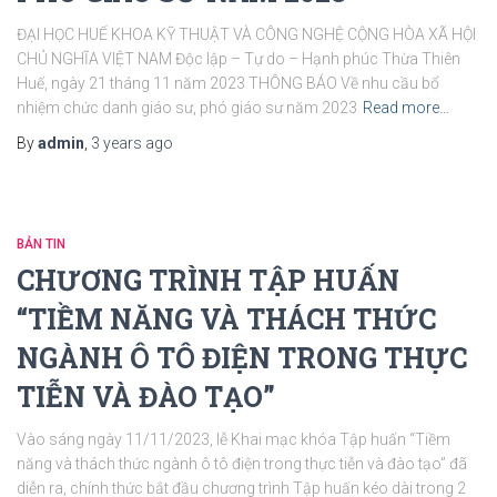
ĐẠI HỌC HUẾ KHOA KỸ THUẬT VÀ CÔNG NGHỆ CỘNG HÒA XÃ HỘI
CHỦ NGHĨA VIỆT NAM Độc lập – Tự do – Hạnh phúc Thừa Thiên
Huế, ngày 21 tháng 11 năm 2023 THÔNG BÁO Về nhu cầu bổ
nhiệm chức danh giáo sư, phó giáo sư năm 2023
Read more…
By
admin
,
3 years
ago
BẢN TIN
CHƯƠNG TRÌNH TẬP HUẤN
“TIỀM NĂNG VÀ THÁCH THỨC
NGÀNH Ô TÔ ĐIỆN TRONG THỰC
TIỄN VÀ ĐÀO TẠO”
Vào sáng ngày 11/11/2023, lễ Khai mạc khóa Tập huấn “Tiềm
năng và thách thức ngành ô tô điện trong thực tiễn và đào tạo” đã
diễn ra, chính thức bắt đầu chương trình Tập huấn kéo dài trong 2