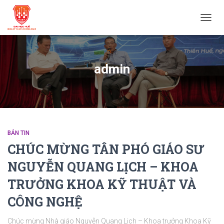
TOGG
NAVIG
admin
BẢN TIN
CHÚC MỪNG TÂN PHÓ GIÁO SƯ
NGUYỄN QUANG LỊCH – KHOA
TRƯỞNG KHOA KỸ THUẬT VÀ
CÔNG NGHỆ
Chúc mừng Nhà giáo Nguyễn Quang Lịch – Khoa trưởng Khoa Kỹ