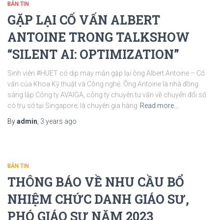
BẢN TIN
GẶP LẠI CỐ VẤN ALBERT
ANTOINE TRONG TALKSHOW
“SILENT AI: OPTIMIZATION”
Sinh viên #HUET có dịp may mắn gặp lại ông Albert Antoine – Cố
vấn của Khoa Kỹ thuật và Công nghệ. Ông Antoine là nhà đồng
sáng lập Công ty AVAIGA, công ty chuyên tư vấn về chuyển đổi số
có trụ sở tại Singapore; là chuyên gia hàng
Read more…
By
admin
,
3 years
ago
BẢN TIN
THÔNG BÁO VỀ NHU CẦU BỔ
NHIỆM CHỨC DANH GIÁO SƯ,
PHÓ GIÁO SƯ NĂM 2023