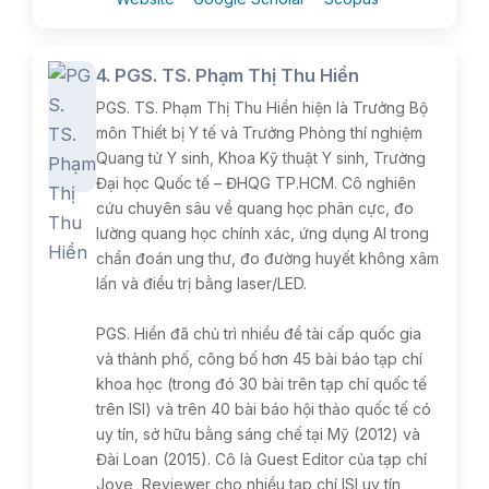
4. PGS. TS. Phạm Thị Thu Hiền
PGS. TS. Phạm Thị Thu Hiền hiện là Trưởng Bộ
môn Thiết bị Y tế và Trưởng Phòng thí nghiệm
Quang tử Y sinh, Khoa Kỹ thuật Y sinh, Trường
Đại học Quốc tế – ĐHQG TP.HCM. Cô nghiên
cứu chuyên sâu về quang học phân cực, đo
lường quang học chính xác, ứng dụng AI trong
chẩn đoán ung thư, đo đường huyết không xâm
lấn và điều trị bằng laser/LED.
PGS. Hiền đã chủ trì nhiều đề tài cấp quốc gia
và thành phố, công bố hơn 45 bài báo tạp chí
khoa học (trong đó 30 bài trên tạp chí quốc tế
trên ISI) và trên 40 bài báo hội thảo quốc tế có
uy tín, sở hữu bằng sáng chế tại Mỹ (2012) và
Đài Loan (2015). Cô là Guest Editor của tạp chí
Jove, Reviewer cho nhiều tạp chí ISI uy tín,