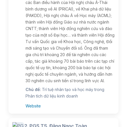
các Ban điều hành của Hội nghị châu Á-Thái
bình dương về AI (PRICAI), về Khai phá dữ liệu
(PAKDD), Hội nghị châu Á về Học máy (ACML);
thành viên Hội đồng Giáo sư nhà nước ngành
CNTT; thành viên Hội đồng nghiên cứu và đào
tạo của một số Đại học… và thành viên Hội đồng
Tư vấn Quốc gia về Khoa học, Công nghệ, Đổi
mới sáng tạo và Chuyển đổi số. Ông đã tham
gia chủ trì khoảng 20 đề tài nghiên cứu các
cấp, tác giả khoảng 70 bài báo trên các tạp chí
quốc tế uy tín, khoảng 200 bài báo tại các hội
nghị quốc tế chuyên ngành, và hướng dẫn hơn
30 nghiên cứu sinh tiến sĩ trong lĩnh vực AI.
Chủ đề:
Trí tuệ nhân tạo và học máy trong
Phân tích dữ liệu kinh doanh
Website
2. PGS TS. Đặng Ngọc Toàn