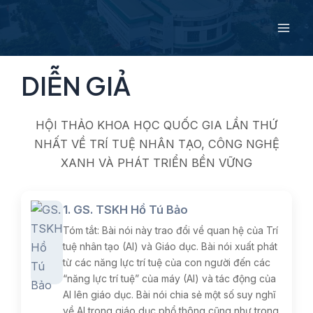
Nhảy
tới
Mai
nội
dung
Men
DIỄN GIẢ
HỘI THẢO KHOA HỌC QUỐC GIA LẦN THỨ
NHẤT VỀ TRÍ TUỆ NHÂN TẠO, CÔNG NGHỆ
XANH VÀ PHÁT TRIỂN BỀN VỮNG
1. GS. TSKH Hồ Tú Bảo
Tóm tắt: Bài nói này trao đổi về quan hệ của Trí
tuệ nhân tạo (AI) và Giáo dục. Bài nói xuất phát
từ các năng lực trí tuệ của con người đến các
“năng lực trí tuệ” của máy (AI) và tác động của
AI lên giáo dục. Bài nói chia sẻ một số suy nghĩ
về AI trong giáo dục phổ thông cũng như trong